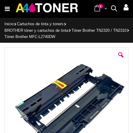
Ir
items
0
Cart
Buscar
al
contenido
Inicio
Cartuchos de tinta y toners
BROTHER tóner y cartuchos de tinta
Tóner Brother TN2320 / TN2310
Tóner Brother MFC-L2740DW
Saltar
al
final
de
la
galería
de
imágenes