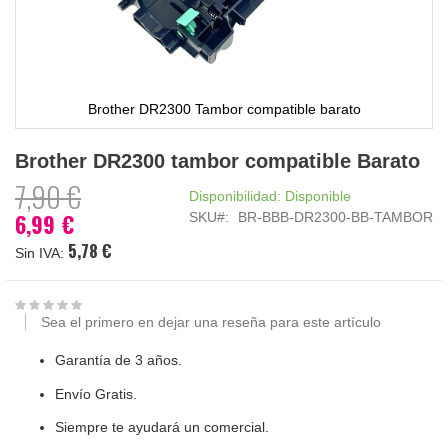
Brother DR2300 Tambor compatible barato
Saltar
Brother DR2300 tambor compatible Barato
al
comienzo
7,90 €
Disponibilidad:
Disponible
de
6,99 €
SKU
BR-BBB-DR2300-BB-TAMBOR
Precio
la
especial
galería
5,78 €
de
imágenes
Sea el primero en dejar una reseña para este artículo
Garantía de 3 años.
Envío Gratis.
Siempre te ayudará un comercial.