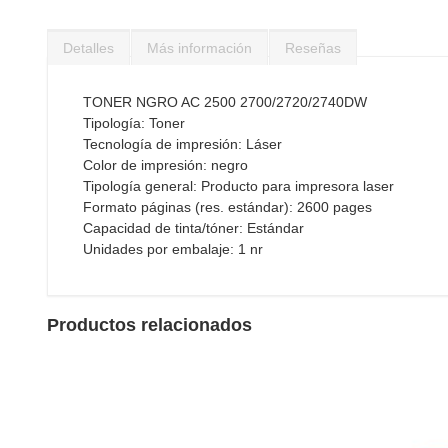
Saltar
al
Detalles
Más información
Reseñas
comienzo
de
la
TONER NGRO AC 2500 2700/2720/2740DW
galería
Tipología: Toner
de
Tecnología de impresión: Láser
imágenes
Color de impresión: negro
Tipología general: Producto para impresora laser
Formato páginas (res. estándar): 2600 pages
Capacidad de tinta/tóner: Estándar
Unidades por embalaje: 1 nr
Productos relacionados