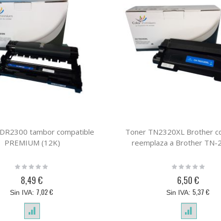
DR2300 tambor compatible
Toner TN2320XL Brother c
PREMIUM (12K)
reemplaza a Brother TN-
Rating:
Rating:
0%
0%
8,49 €
6,50 €
7,02 €
5,37 €