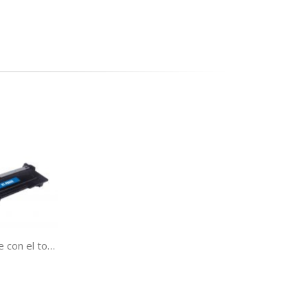
Toner TN2320 G&G compatible con el toner original Brother TN-2320