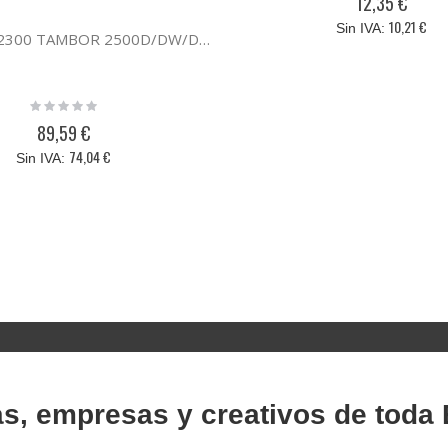
12,35 €
10,21 €
Brother DR2300 TAMBOR 2500D/DW/DN 2700/2720/2740DW
Rating:
0%
89,59 €
74,04 €
as, empresas y creativos de toda