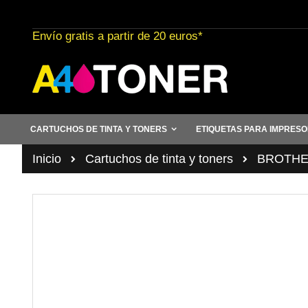
Ir
al
Envío gratis a partir de 20 euros*
contenido
CARTUCHOS DE TINTA Y TONERS
ETIQUETAS PARA IMPRES
Inicio
Cartuchos de tinta y toners
BROTHER 
Saltar
al
final
de
la
galería
de
imágenes