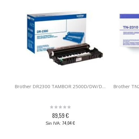
Brother DR2300 TAMBOR 2500D/DW/DN 2700/2720/2740DW
Rating:
0%
89,59 €
74,04 €