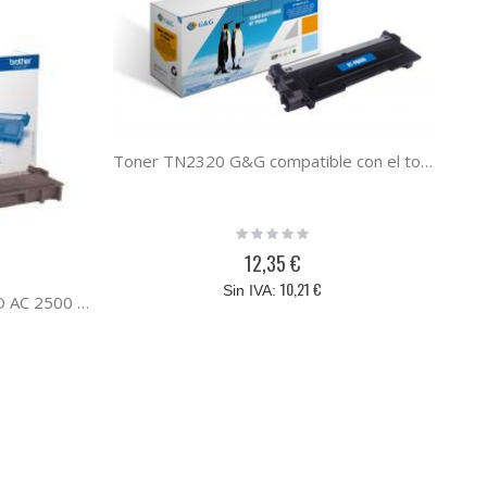
Toner TN2320 G&G compatible con el toner original Brother TN-2320
Rating:
0%
12,35 €
10,21 €
Brother TN2320 TONER NGRO AC 2500 2700/2720/2740DW