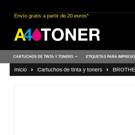
Ir
al
Envío gratis a partir de 20 euros*
contenido
CARTUCHOS DE TINTA Y TONERS
ETIQUETAS PARA IMPRES
Inicio
Cartuchos de tinta y toners
BROTHER 
Saltar
al
final
de
la
galería
de
imágenes