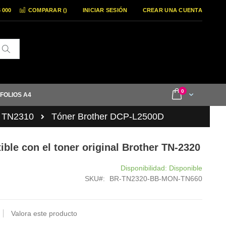
6 000
COMPARAR (
)
INICIAR SESIÓN
CREAR UNA CUENTA
Buscar
items
0
Cart
 FOLIOS A4
/ TN2310
Tóner Brother DCP-L2500D
ble con el toner original Brother TN-2320
Disponibilidad:
Disponible
SKU
BR-TN2320-BB-MON-TN660
Valora este producto