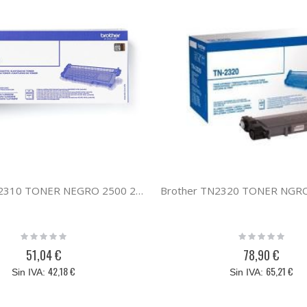
Brother TN2310 TONER NEGRO 2500 2700/2720/2740DW
Rating:
Rating:
0%
0%
51,04 €
78,90 €
42,18 €
65,21 €