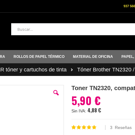
937 56
Buscar
ORA
ROLLOS DE PAPEL TÉRMICO
MATERIAL DE OFICINA
PAPEL,
tóner y cartuchos de tinta
Tóner Brother TN2320 
Toner TN2320, compati
5,90 €
4,88 €
3
Reseñas
Valoración:
100
100
% of