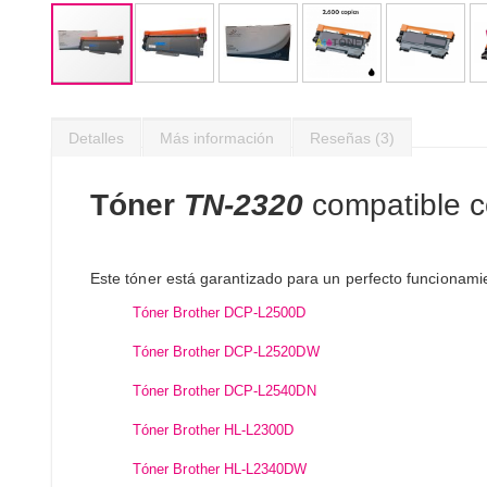
Saltar
al
Detalles
Más información
Reseñas
3
comienzo
de
la
Tóner
TN-2320
compatible co
galería
de
imágenes
Este tóner está garantizado para un perfecto funcionami
Tóner Brother DCP-L2500D
Tóner Brother DCP-L2520DW
Tóner Brother DCP-L2540DN
Tóner Brother HL-L2300D
Tóner Brother HL-L2340DW