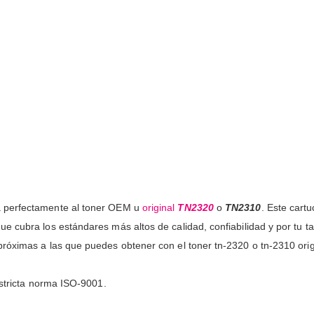
a perfectamente al toner OEM u
original
TN2320
o
TN2310
. Este cart
e cubra los estándares más altos de calidad, confiabilidad y por tu t
róximas a las que puedes obtener con el toner tn-2320 o tn-2310 orig
estricta norma ISO-9001.