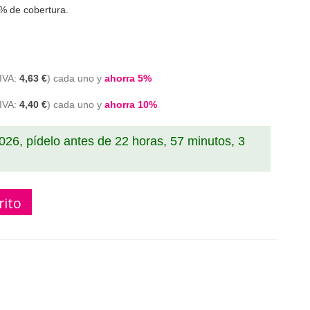
% de cobertura.
4,63 €
cada uno y
ahorra
5
%
4,40 €
cada uno y
ahorra
10
%
2026, pídelo antes de
22 horas, 57 minutos, 2
rito
rother tn2320 comptible