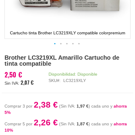
Cartucho tinta Brother LC3219XLY compatible colorpremium
Saltar
Brother LC3219XL Amarillo Cartucho de
al
tinta compatible
comienzo
de
2,50 €
Disponibilidad:
Disponible
la
SKU
LC3219XLY
2,07 €
galería
de
imágenes
2,38 €
Comprar 3 por
1,97 €
cada uno y
ahorra
5
%
2,26 €
Comprar 5 por
1,87 €
cada uno y
ahorra
10
%