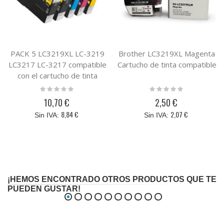
PACK 5 LC3219XL LC-3219
Brother LC3219XL Magenta
LC3217 LC-3217 compatible
Cartucho de tinta compatible
con el cartucho de tinta
original Brother
Rating:
Rating:
0%
0%
LC3219XLVALDR
10,70 €
2,50 €
LC3219XLVAL
8,84 €
2,07 €
¡HEMOS ENCONTRADO OTROS PRODUCTOS QUE TE
PUEDEN GUSTAR!