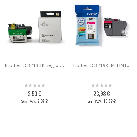
Brother LC3213BK negro cartucho de tinta compatible LC3211 / LC3213
Brother LC3219XLM TINTA MAGENTA AC 6530DW/6930DW
Rating:
Rating:
0%
0%
2,50 €
23,98 €
2,07 €
19,82 €