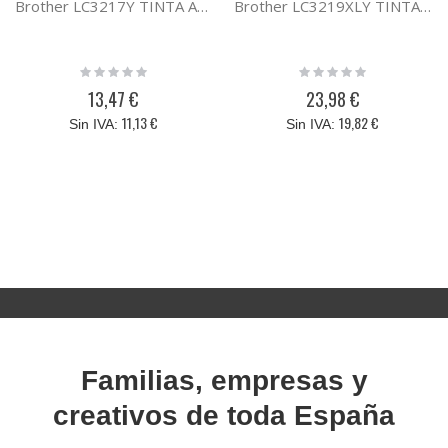
Brother LC3217Y TINTA AMARILLO MFCJ6530DW/MFCJ6930D
Brother LC3219XLY TINTA AMARILLO AC 6530DW/ 6930DW
Rating:
Rating:
0%
0%
13,47 €
23,98 €
11,13 €
19,82 €
Familias, empresas y
creativos de toda España