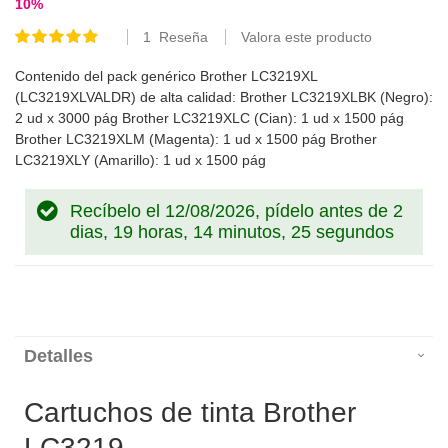
10
%
1
Reseña
Valora este producto
Valoración:
100
100
% of
Contenido del pack genérico Brother LC3219XL
(LC3219XLVALDR) de alta calidad: Brother LC3219XLBK (Negro):
2 ud x 3000 pág Brother LC3219XLC (Cian): 1 ud x 1500 pág
Brother LC3219XLM (Magenta): 1 ud x 1500 pág Brother
LC3219XLY (Amarillo): 1 ud x 1500 pág
Recíbelo el 12/08/2026, pídelo antes de
2
dias, 19 horas, 14 minutos, 24 segundos
Detalles
Cartuchos de tinta Brother
LC3219