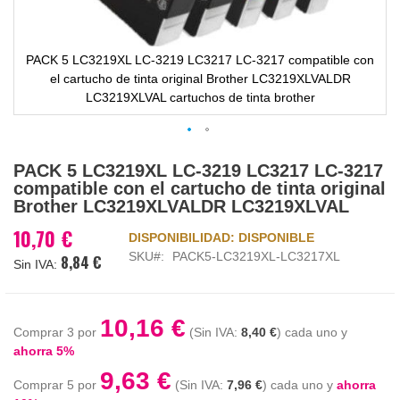
PACK 5 LC3219XL LC-3219 LC3217 LC-3217 compatible con
el cartucho de tinta original Brother LC3219XLVALDR
LC3219XLVAL cartuchos de tinta brother
Saltar
PACK 5 LC3219XL LC-3219 LC3217 LC-3217
al
compatible con el cartucho de tinta original
comienzo
Brother LC3219XLVALDR LC3219XLVAL
de
la
10,70 €
DISPONIBILIDAD:
DISPONIBLE
galería
SKU
PACK5-LC3219XL-LC3217XL
8,84 €
de
imágenes
10,16 €
Comprar 3 por
8,40 €
cada uno y
ahorra
5
%
9,63 €
Comprar 5 por
7,96 €
cada uno y
ahorra