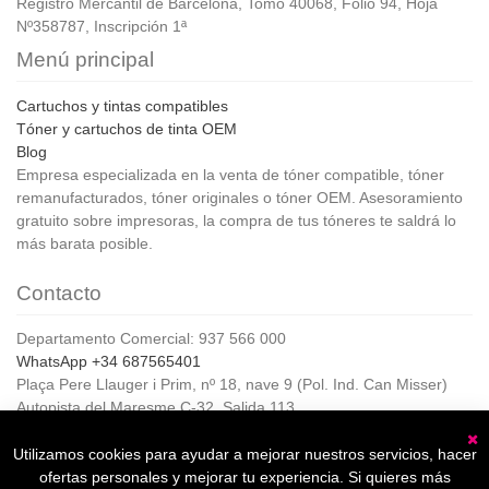
Registro Mercantil de Barcelona, Tomo 40068, Folio 94, Hoja
Nº358787, Inscripción 1ª
Menú principal
Cartuchos y tintas compatibles
Tóner y cartuchos de tinta OEM
Blog
Empresa especializada en la venta de tóner compatible, tóner
remanufacturados, tóner originales o tóner OEM. Asesoramiento
gratuito sobre impresoras, la compra de tus tóneres te saldrá lo
más barata posible.
Contacto
Departamento Comercial: 937 566 000
WhatsApp +34 687565401
Plaça Pere Llauger i Prim, nº 18, nave 9 (Pol. Ind. Can Misser)
Autopista del Maresme C-32, Salida 113
08360, Canet de Mar (Barcelona)
Horario de Atención al cliente:
Utilizamos cookies para ayudar a mejorar nuestros servicios, hacer
C
De lunes a jueves de 8:00 a 17:00,
ofertas personales y mejorar tu experiencia. Si quieres más