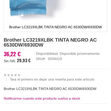
Brother LC3219XLBK TINTA NEGRO AC 6530DW/6930DW
Saltar
Brother LC3219XLBK TINTA NEGRO AC
al
6530DW/6930DW
comienzo
de
36,22 €
Disponibilidad:
Disponible próximamente
la
SKU
0034419
29,93 €
galería
de
imágenes
Sea el primero en dejar una reseña para este artículo
Brother LC3219XLBK TINTA NEGRO AC 6530DW/6930DW
Notificarme cuando este producto vuelva a stock