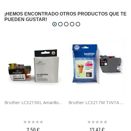
¡HEMOS ENCONTRADO OTROS PRODUCTOS QUE TE
PUEDEN GUSTAR!
Brother LC3219XL Amarillo Cartucho de tinta compatible
Brother LC3217M TINTA MAGENTA MFCJ6530DW/MFCJ6930DW
Rating:
Rating:
0%
0%
2,50 €
13,47 €