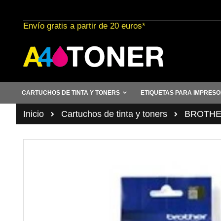
Ir
al
Envío gratis a partir de 20 euros*
contenido
CARTUCHOS DE TINTA Y TONERS
ETIQUETAS PARA IMPRES
Inicio
Cartuchos de tinta y toners
BROTHER 
Saltar
al
final
de
la
galería
de
imágenes