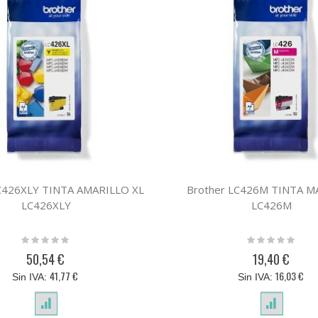
LC426XLY TINTA AMARILLO XL
Brother LC426M TINTA 
LC426XLY
LC426M
Rating:
Rating:
0%
0%
50,54 €
19,40 €
41,77 €
16,03 €