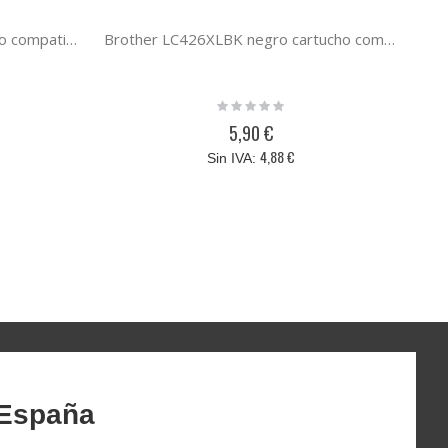
Brother LC426XLC cian cartucho compatible
Brother LC426XLBK negro cartucho compatible PREMIUM (6K)
Rating:
0%
5,90 €
4,88 €
 España