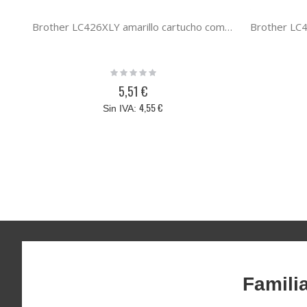
Brother LC426XLY amarillo cartucho compatible
Rating:
0%
5,51 €
4,55 €
Famili