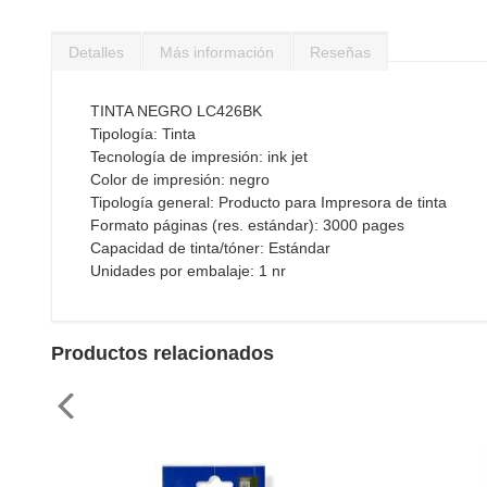
Saltar
al
Detalles
Más información
Reseñas
comienzo
de
la
TINTA NEGRO LC426BK
galería
Tipología: Tinta
de
Tecnología de impresión: ink jet
imágenes
Color de impresión: negro
Tipología general: Producto para Impresora de tinta
Formato páginas (res. estándar): 3000 pages
Capacidad de tinta/tóner: Estándar
Unidades por embalaje: 1 nr
Productos relacionados