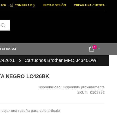
6 000
COMPARAR (
)
INICIAR SESIÓN
CREAR UNA CUENTA
Buscar
items
0
Cart
 FOLIOS A4
LC426XL
Cartuchos Brother MFC-J4340DW
NTA NEGRO LC426BK
Disponibilidad:
Disponible próximamente
SKU
0103782
 dejar una reseña para este artículo