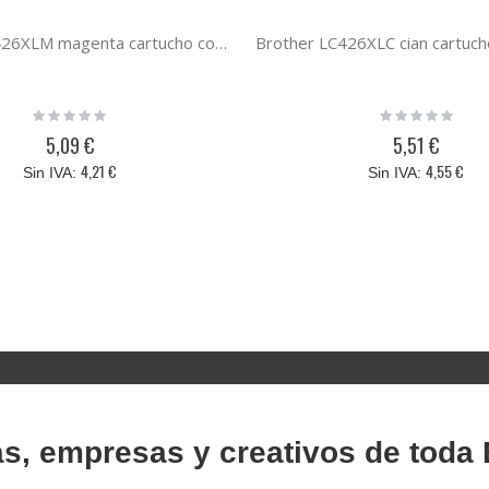
Brother LC426XLM magenta cartucho compatible
Rating:
Rating:
0%
0%
5,09 €
5,51 €
4,21 €
4,55 €
as, empresas y creativos de toda