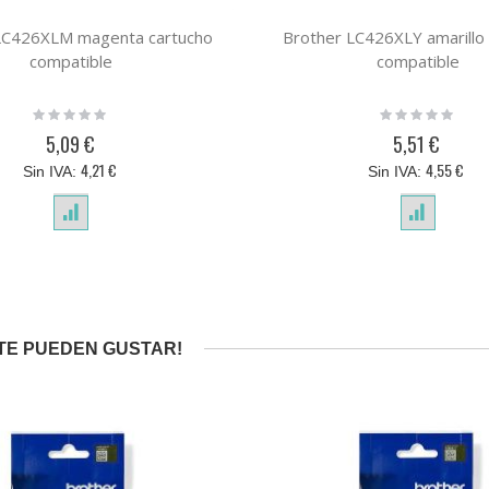
LC426XLM magenta cartucho
Brother LC426XLY amarillo
compatible
compatible
Rating:
Rating:
0%
0%
5,09 €
5,51 €
4,21 €
4,55 €
TE PUEDEN GUSTAR!