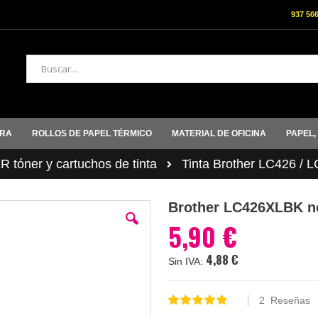
937 56
Buscar
ORA
ROLLOS DE PAPEL TÉRMICO
MATERIAL DE OFICINA
PAPEL,
tóner y cartuchos de tinta
Tinta Brother LC426 / 
Brother LC426XLBK n
5,90 €
4,88 €
2
Reseñas
Valoración:
100
100
% of