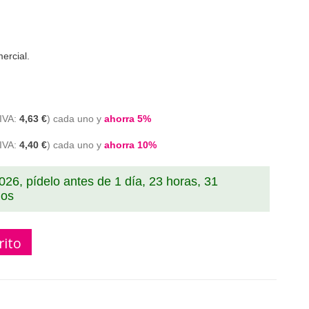
ercial.
4,63 €
cada uno y
ahorra
5
%
4,40 €
cada uno y
ahorra
10
%
2026, pídelo antes de
1 día, 23 horas, 31
dos
rito
426XL negro compatible Brother