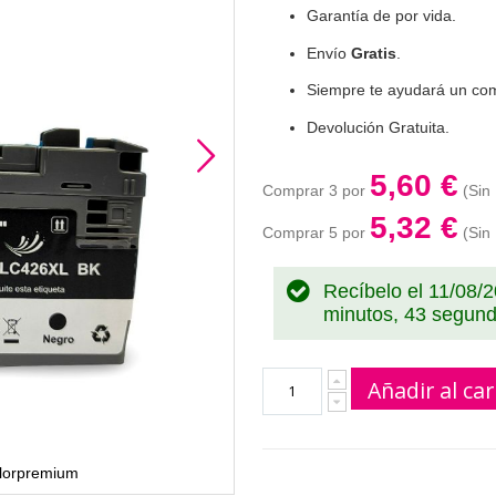
Garantía de por vida.
Envío
Gratis
.
Siempre te ayudará un com
Devolución Gratuita.
5,60 €
Comprar 3 por
5,32 €
Comprar 5 por
Recíbelo el 11/08/
minutos, 42 segun
Añadir al car
olorpremium
Tinta LC