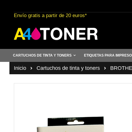
Ir
al
Envío gratis a partir de 20 euros*
contenido
CARTUCHOS DE TINTA Y TONERS
ETIQUETAS PARA IMPRES
Inicio
Cartuchos de tinta y toners
BROTHER 
Saltar
al
final
de
la
galería
de
imágenes