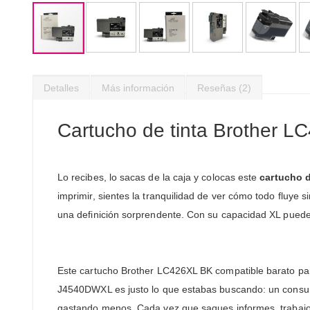
Saltar
al
Detalles
Más información
Reseñas
2
comienzo
de
la
Cartucho de tinta Brother L
galería
de
imágenes
Lo recibes, lo sacas de la caja y colocas este
cartucho 
imprimir, sientes la tranquilidad de ver cómo todo fluye 
una definición sorprendente. Con su capacidad XL puedes
Este cartucho Brother LC426XL BK compatible bar
J4540DWXL es justo lo que estabas buscando: un consumi
gastando menos. Cada vez que saques informes, trabajos,