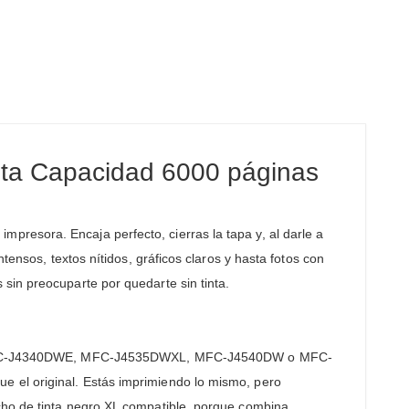
lta Capacidad 6000 páginas
mpresora. Encaja perfecto, cierras la tapa y, al darle a
tensos, textos nítidos, gráficos claros y hasta fotos con
sin preocuparte por quedarte sin tinta.
 MFC-J4340DWE, MFC-J4535DWXL, MFC-J4540DW o MFC-
e el original. Estás imprimiendo lo mismo, pero
cho de tinta negro XL compatible, porque combina