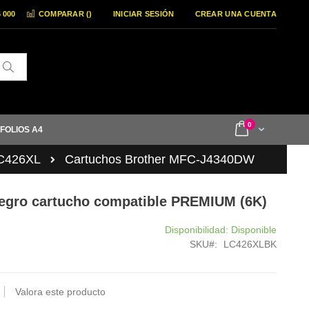
6 000
COMPARAR (
)
INICIAR SESIÓN
CREAR UNA CUENTA
Buscar
items
0
Cart
 FOLIOS A4
LC426XL
Cartuchos Brother MFC-J4340DW
egro cartucho compatible PREMIUM (6K)
Disponibilidad:
Disponible
SKU
LC426XLBK
Valora este producto