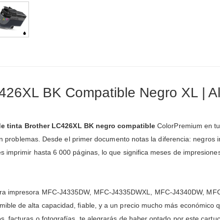
C426XL BK Compatible Negro XL | A
de tinta Brother LC426XL BK negro compatible
ColorPremium en tu i
sin problemas. Desde el primer documento notas la diferencia: negros in
 imprimir hasta 6 000 páginas, lo que significa meses de impresiones 
ato para impresora MFC-J4335DW, MFC-J4335DWXL, MFC-J4340DW,
ble de alta capacidad, fiable, y a un precio mucho más económico qu
 facturas o fotografías, te alegrarás de haber optado por este cartu