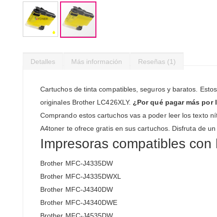
Saltar
al
Detalles
Más información
Reseñas
1
comienzo
de
la
Cartuchos de tinta compatibles, seguros y baratos. Esto
galería
originales Brother LC426XLY.
¿Por qué pagar más por 
de
imágenes
Comprando estos cartuchos vas a poder leer los texto níti
A4toner te ofrece gratis en sus cartuchos. Disfruta de un
Impresoras compatibles con 
Brother MFC-J4335DW
Brother MFC-J4335DWXL
Brother MFC-J4340DW
Brother MFC-J4340DWE
Brother MFC-J4535DW