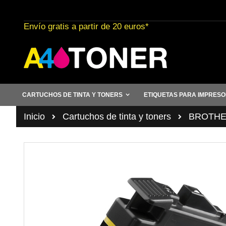
Ir
al
Envío gratis a partir de 20 euros*
contenido
CARTUCHOS DE TINTA Y TONERS
ETIQUETAS PARA IMPRES
Inicio
Cartuchos de tinta y toners
BROTHER 
Saltar
al
final
de
la
galería
de
imágenes