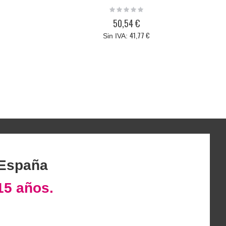
Rating:
0%
50,54 €
41,77 €
 España
15 años.