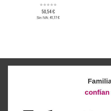
Rating:
0%
50,54 €
41,77 €
Famili
confía