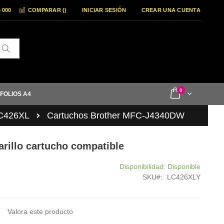
6 000
COMPARAR (
)
INICIAR SESIÓN
CREAR UNA CUENTA
Buscar
items
0
Cart
 FOLIOS A4
LC426XL
Cartuchos Brother MFC-J4340DW
rillo cartucho compatible
Disponibilidad:
Disponible
SKU
LC426XLY
Valora este producto