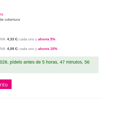
nta
de cobertura
4,33 €
cada uno y
ahorra
5
%
4,09 €
cada uno y
ahorra
10
%
2026, pídelo antes de
5 horas, 47 minutos, 55
rito