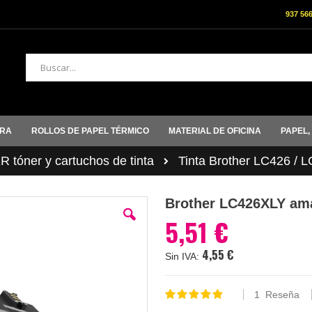
937 56
Buscar
ORA
ROLLOS DE PAPEL TÉRMICO
MATERIAL DE OFICINA
PAPEL,
tóner y cartuchos de tinta
Tinta Brother LC426 / 
Brother LC426XLY ama
5,51 €
4,55 €
1
Reseña
Valoración:
100
100
% of