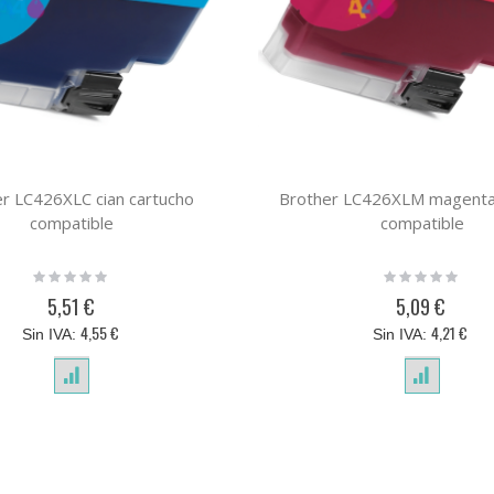
r LC426XLC cian cartucho
Brother LC426XLM magenta
compatible
compatible
Rating:
Rating:
0%
0%
5,51 €
5,09 €
4,55 €
4,21 €