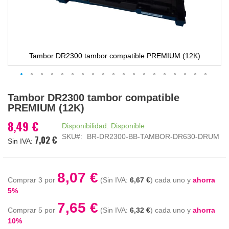
Tambor DR2300 tambor compatible PREMIUM (12K)
Saltar
Tambor DR2300 tambor compatible
al
PREMIUM (12K)
comienzo
de
8,49 €
Disponibilidad:
Disponible
la
SKU
BR-DR2300-BB-TAMBOR-DR630-DRUM
7,02 €
galería
de
imágenes
8,07 €
Comprar 3 por
6,67 €
cada uno y
ahorra
5
%
7,65 €
Comprar 5 por
6,32 €
cada uno y
ahorra
10
%