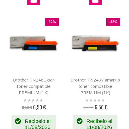
-32%
-32%
Brother TN248C cian
Brother TN248Y amarillo
tóner compatible
tóner compatible
PREMIUM (1K)
PREMIUM (1K)
Rating:
Rating:
0%
0%
6,50 €
6,50 €
9,50 €
9,50 €
Precio
Precio
especial
especial
Recíbelo el
Recíbelo el
11/08/2026
11/08/2026