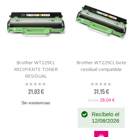
Brother WT229CL
Brother WT229CL bote
RECIPIENTE TONER
residual compatible
RESIDUAL
Rating:
Rating:
0%
0%
21,03 €
31,15 €
28,04 €
Desde
Sin existencias
Recíbelo el
12/08/2026