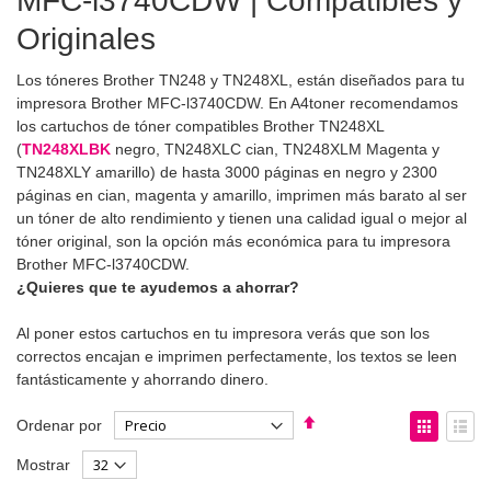
MFC-l3740CDW | Compatibles y
Originales
Los tóneres Brother TN248 y TN248XL, están diseñados para tu
impresora Brother MFC-l3740CDW. En A4toner recomendamos
los cartuchos de tóner compatibles Brother TN248XL
(
TN248XLBK
negro, TN248XLC cian, TN248XLM Magenta y
TN248XLY amarillo) de hasta 3000 páginas en negro y 2300
páginas en cian, magenta y amarillo, imprimen más barato al ser
un tóner de alto rendimiento y tienen una calidad igual o mejor al
tóner original, son la opción más económica para tu impresora
Brother MFC-l3740CDW.
¿Quieres que te ayudemos a ahorrar?
Al poner estos cartuchos en tu impresora verás que son los
correctos encajan e imprimen perfectamente, los textos se leen
fantásticamente y ahorrando dinero.
Fijar
Ver
Ordenar por
Dirección
como
Parrilla
List
Mostrar
Descendente