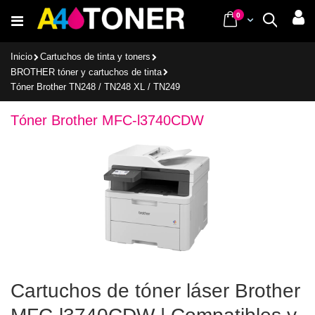
Ir
items
0
Cart
Buscar
al
contenido
Inicio
Cartuchos de tinta y toners
BROTHER tóner y cartuchos de tinta
Tóner Brother TN248 / TN248 XL / TN249
Tóner Brother MFC-l3740CDW
Cartuchos de tóner láser Brother