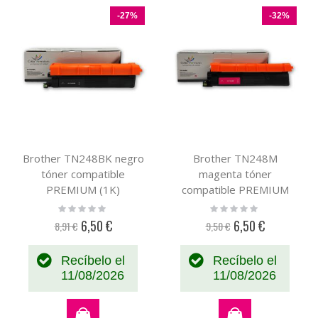
-27%
-32%
Brother TN248BK negro
Brother TN248M
tóner compatible
magenta tóner
PREMIUM (1K)
compatible PREMIUM
(1K)
Rating:
Rating:
0%
0%
6,50 €
6,50 €
8,91 €
9,50 €
Precio
Precio
especial
especial
Recíbelo el
Recíbelo el
11/08/2026
11/08/2026