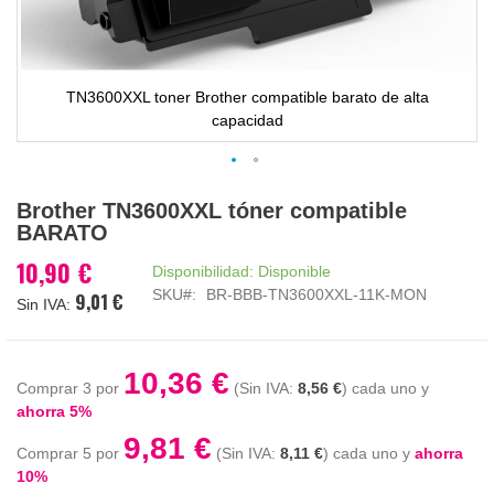
TN3600XXL toner Brother compatible barato de alta
capacidad
Saltar
Brother TN3600XXL tóner compatible
al
BARATO
comienzo
de
10,90 €
Disponibilidad:
Disponible
la
SKU
BR-BBB-TN3600XXL-11K-MON
9,01 €
galería
de
imágenes
10,36 €
Comprar 3 por
8,56 €
cada uno y
ahorra
5
%
9,81 €
Comprar 5 por
8,11 €
cada uno y
ahorra
10
%