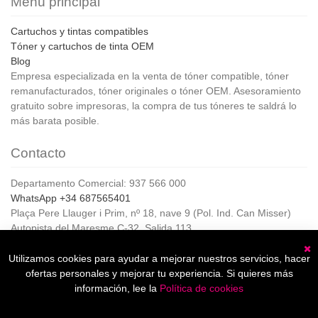
Menú principal
Cartuchos y tintas compatibles
Tóner y cartuchos de tinta OEM
Blog
Empresa especializada en la venta de tóner compatible, tóner
remanufacturados, tóner originales o tóner OEM. Asesoramiento
gratuito sobre impresoras, la compra de tus tóneres te saldrá lo
más barata posible.
Contacto
Departamento Comercial: 937 566 000
WhatsApp +34 687565401
Plaça Pere Llauger i Prim, nº 18, nave 9 (Pol. Ind. Can Misser)
Autopista del Maresme C-32, Salida 113
08360, Canet de Mar (Barcelona)
Horario de Atención al cliente:
Utilizamos cookies para ayudar a mejorar nuestros servicios, hacer
C
De lunes a jueves de 8:00 a 17:00,
ofertas personales y mejorar tu experiencia. Si quieres más
Viernes de 8:00 a 15:00
información, lee la
Política de cookies