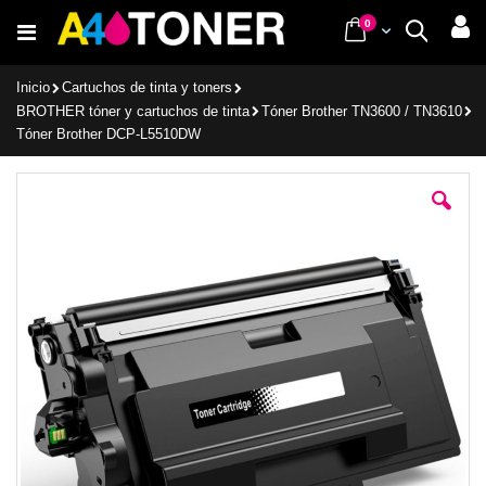
Ir
items
0
Cart
Buscar
al
contenido
Inicio
Cartuchos de tinta y toners
BROTHER tóner y cartuchos de tinta
Tóner Brother TN3600 / TN3610
Tóner Brother DCP-L5510DW
Saltar
al
final
de
la
galería
de
imágenes