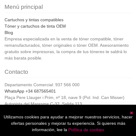
Menú principal
Cartuchos y tintas compatibles
Tóner y cartuchos de tinta OEM
Blog
Empresa especializada en la venta de tóner compatible, tóner
remanufacturados, tóner originales o tóner OEM. Asesoramiento
gratuito sobre impresoras, la compra de tus tóneres te saldrá lo
más barata posible.
Contacto
Departamento Comercial: 937 566 000
WhatsApp +34 687565401
Plaça Pere Llauger i Prim, nº 18, nave 9 (Pol. Ind. Can Misser)
Autopista del Maresme C-32, Salida 113
08360, Canet de Mar (Barcelona)
Horario de Atención al cliente:
Utilizamos cookies para ayudar a mejorar nuestros servicios, hacer
C
De lunes a jueves de 8:00 a 17:00,
ofertas personales y mejorar tu experiencia. Si quieres más
Viernes de 8:00 a 15:00
información, lee la
Política de cookies