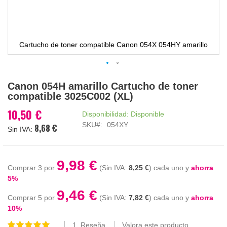
Cartucho de toner compatible Canon 054X 054HY amarillo
Saltar
Canon 054H amarillo Cartucho de toner
al
compatible 3025C002 (XL)
comienzo
de
10,50 €
Disponibilidad:
Disponible
la
SKU
054XY
8,68 €
galería
de
imágenes
9,98 €
Comprar 3 por
8,25 €
cada uno y
ahorra
5
%
9,46 €
Comprar 5 por
7,82 €
cada uno y
ahorra
10
%
1
Reseña
Valora este producto
Valoración: