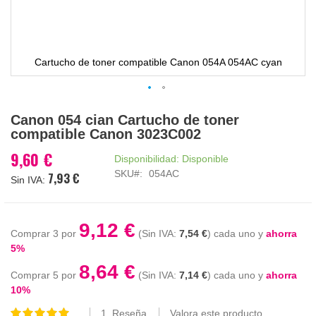
Cartucho de toner compatible Canon 054A 054AC cyan
Saltar
Canon 054 cian Cartucho de toner
al
compatible Canon 3023C002
comienzo
de
9,60 €
Disponibilidad:
Disponible
la
SKU
054AC
7,93 €
galería
de
imágenes
9,12 €
Comprar 3 por
7,54 €
cada uno y
ahorra
5
%
8,64 €
Comprar 5 por
7,14 €
cada uno y
ahorra
10
%
1
Reseña
Valora este producto
Valoración: