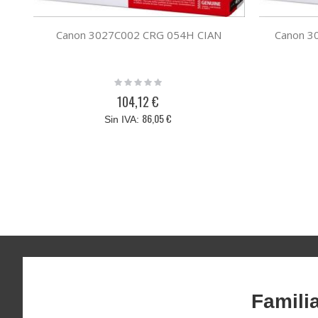
Canon 3027C002 CRG 054H CIAN
Canon 
Rating:
0%
104,12 €
86,05 €
Famili