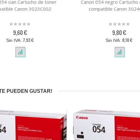
54 cian Cartucho de toner
Canon 054 negro Cartucho 
atible Canon 3023C002
compatible Canon 302
Rating:
Rating:
0%
0%
9,60 €
9,80 €
7,93 €
8,10 €
TE PUEDEN GUSTAR!