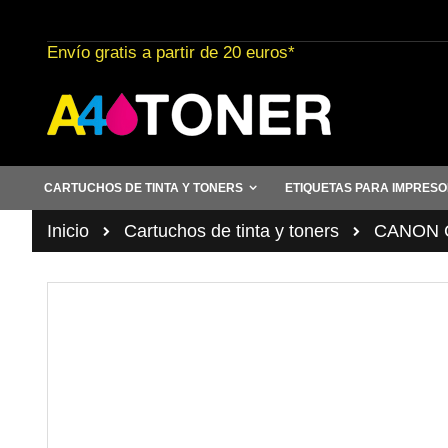
Ir
al
Envío gratis a partir de 20 euros*
contenido
CARTUCHOS DE TINTA Y TONERS
ETIQUETAS PARA IMPRES
Inicio
Cartuchos de tinta y toners
CANON C
Saltar
al
final
de
la
galería
de
imágenes