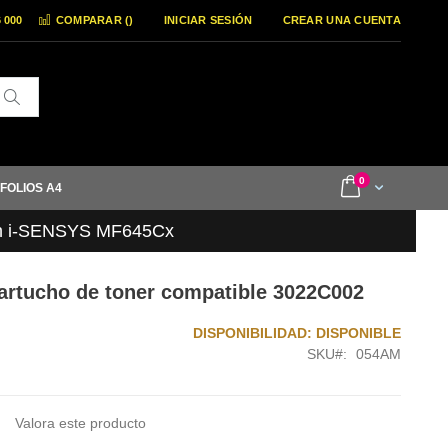
6 000
COMPARAR (
)
INICIAR SESIÓN
CREAR UNA CUENTA
Buscar
items
0
Cart
 FOLIOS A4
n i-SENSYS MF645Cx
rtucho de toner compatible 3022C002
DISPONIBILIDAD:
DISPONIBLE
SKU
054AM
Valora este producto