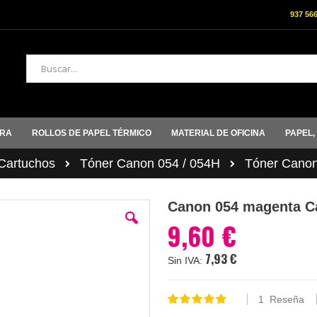
937 56
Buscar
ORA
ROLLOS DE PAPEL TÉRMICO
MATERIAL DE OFICINA
PAPEL,
artuchos
Tóner Canon 054 / 054H
Tóner Cano
Canon 054 magenta Ca
9,60 €
7,93 €
1
Reseña
Valoración:
100
100
% of