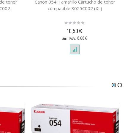
de toner
Canon 054H amarillo Cartucho de toner
Ca
4C002
compatible 3025C002 (XL)
Rating:
0%
10,50 €
8,68 €