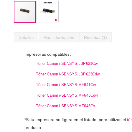
Saltar
al
Detalles
Más información
Reseñas
1
comienzo
de
la
Impresoras compatibles:
galería
de
Tóner Canon i-SENSYS LBP621Cw
imágenes
Tóner Canon i-SENSYS LBP623Cdw
Tóner Canon i-SENSYS MF641Cw
Tóner Canon i-SENSYS MF643Cdw
Tóner Canon i-SENSYS MF645Cx
*Si tu impresora no figura en el listado, pero utilizas el
tó
producto.