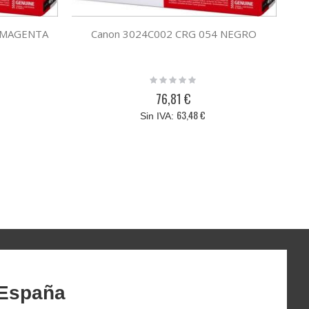
H MAGENTA
Canon 3024C002 CRG 054 NEGRO
Rating:
0%
76,81 €
63,48 €
 España