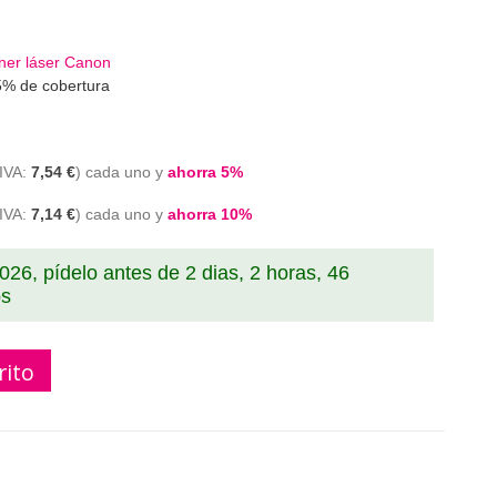
ner láser Canon
5% de cobertura
7,54 €
cada uno y
ahorra
5
%
7,14 €
cada uno y
ahorra
10
%
2026, pídelo antes de
2 dias, 2 horas, 46
os
rito
r compatible Canon 054A 054AM magenta