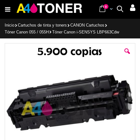
Ir
items
0
Cart
Buscar
al
contenido
Inicio
Cartuchos de tinta y toners
CANON Cartuchos
Tóner Canon 055 / 055H
Tóner Canon i-SENSYS LBP663Cdw
Saltar
al
final
de
la
galería
de
imágenes