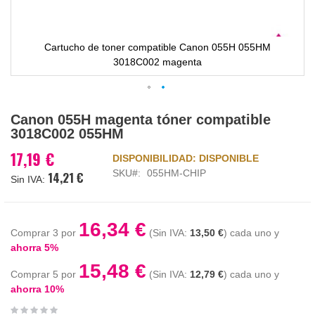
Cartucho de toner compatible Canon 055H 055HM
3018C002 magenta
Saltar
Canon 055H magenta tóner compatible
al
3018C002 055HM
comienzo
de
17,19 €
DISPONIBILIDAD:
DISPONIBLE
la
SKU
055HM-CHIP
14,21 €
galería
de
imágenes
16,34 €
Comprar 3 por
13,50 €
cada uno y
ahorra
5
%
15,48 €
Comprar 5 por
12,79 €
cada uno y
ahorra
10
%