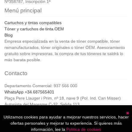
Nº358787, Inscripción 1ª
Menú principal
Cartuchos y tintas compatibles
Tóner y cartuchos de tinta OEM
Blog
Empresa especializada en la venta de tóner compatible, tóner
remanufacturados, tóner originales o tóner OEM. Asesoramiento
gratuito sobre impresoras, la compra de tus tóneres te saldrá lo
más barata posible.
Contacto
Departamento Comercial: 937 566 000
WhatsApp +34 687565401
Plaça Pere Llauger i Prim, nº 18, nave 9 (Pol. Ind. Can Misser)
Autopista del Maresme C-32, Salida 113
08360, Canet de Mar (Barcelona)
Horario de Atención al cliente:
Utilizamos cookies para ayudar a mejorar nuestros servicios, hacer
C
De lunes a jueves de 8:00 a 17:00,
ofertas personales y mejorar tu experiencia. Si quieres más
Viernes de 8:00 a 15:00
información, lee la
Política de cookies