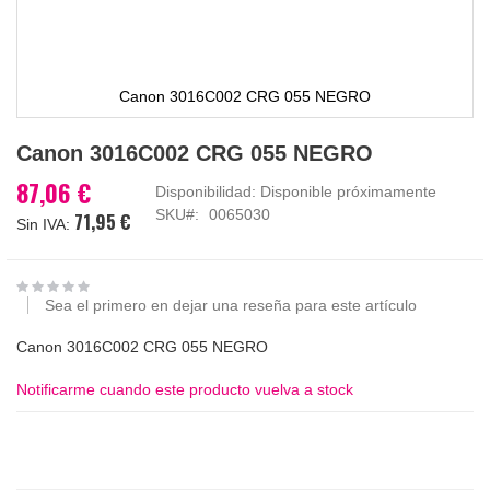
Canon 3016C002 CRG 055 NEGRO
Saltar
Canon 3016C002 CRG 055 NEGRO
al
comienzo
87,06 €
Disponibilidad:
Disponible próximamente
de
SKU
0065030
71,95 €
la
galería
de
imágenes
Sea el primero en dejar una reseña para este artículo
Canon 3016C002 CRG 055 NEGRO
Notificarme cuando este producto vuelva a stock