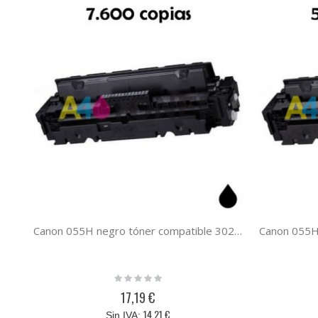
Canon 055H negro tóner compatible 3020C002 055HBK
Rating:
0%
17,19 €
14,21 €