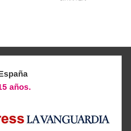
 España
15 años.