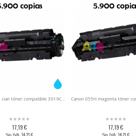
Canon 055H cian tóner compatible 3019C002 055HC
Rating:
Rating:
0%
0%
17,19 €
17,19 €
14,21 €
14,21 €