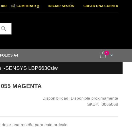
6 000
COMPARAR (
)
INICIAR SESIÓN
CREAR UNA CUENTA
Buscar
items
0
Cart
 FOLIOS A4
n i-SENSYS LBP663Cdw
 055 MAGENTA
Disponibilidad:
Disponible próximamente
SKU
0065068
 dejar una reseña para este artículo