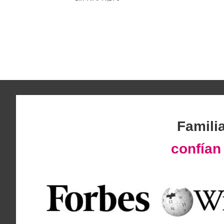
Famili
confía