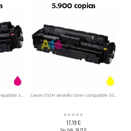
Canon 055H magenta tóner compatible 3018C002 055HM
Canon 055H amarillo tóner compatible 3017C002 055HY
Rating:
0%
17,19 €
14,21 €