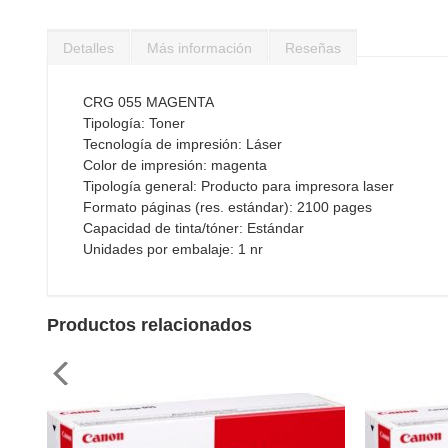
Saltar
al
Detalles
Más información
Reseñas
comienzo
de
la
CRG 055 MAGENTA
galería
Tipología: Toner
de
Tecnología de impresión: Láser
imágenes
Color de impresión: magenta
Tipología general: Producto para impresora laser
Formato páginas (res. estándar): 2100 pages
Capacidad de tinta/tóner: Estándar
Unidades por embalaje: 1 nr
Productos relacionados