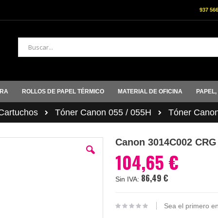
937 56
Buscar
ORA
ROLLOS DE PAPEL TÉRMICO
MATERIAL DE OFICINA
PAPEL,
artuchos
Tóner Canon 055 / 055H
Tóner Cano
Canon 3014C002 CRG
104,65 €
86,49 €
Sea el primero en