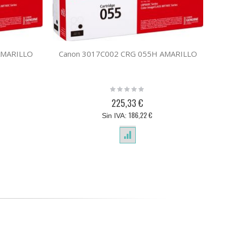
AMARILLO
Canon 3017C002 CRG 055H AMARILLO
C
Rating:
0%
225,33 €
186,22 €