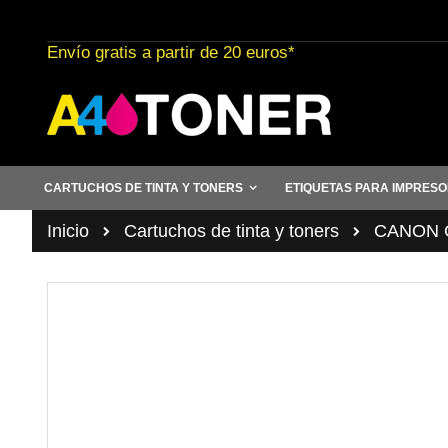
Ir
al
Envío gratis a partir de 20 euros*
contenido
CARTUCHOS DE TINTA Y TONERS
ETIQUETAS PARA IMPRES
Inicio
Cartuchos de tinta y toners
CANON C
Saltar
al
final
de
la
galería
de
imágenes