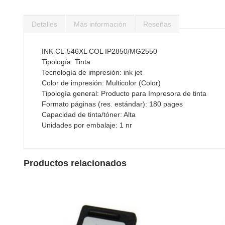
Saltar
al
Detalles
Más información
Reseñas
comienzo
de
la
INK CL-546XL COL IP2850/MG2550
galería
Tipología: Tinta
de
Tecnología de impresión: ink jet
imágenes
Color de impresión: Multicolor (Color)
Tipología general: Producto para Impresora de tinta
Formato páginas (res. estándar): 180 pages
Capacidad de tinta/tóner: Alta
Unidades por embalaje: 1 nr
Productos relacionados