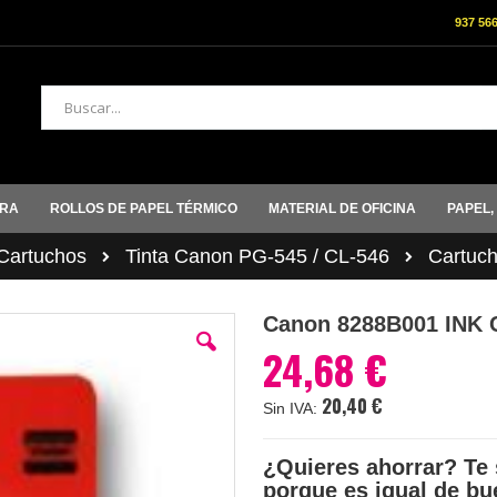
937 56
Buscar
ORA
ROLLOS DE PAPEL TÉRMICO
MATERIAL DE OFICINA
PAPEL,
artuchos
Tinta Canon PG-545 / CL-546
Cartuc
Canon 8288B001 INK 
24,68 €
20,40 €
¿Quieres ahorrar? Te 
porque es igual de bu