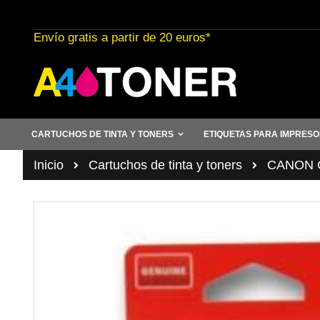
Ir
al
Envío gratis a partir de 20 euros*
contenido
CARTUCHOS DE TINTA Y TONERS
ETIQUETAS PARA IMPRES
Inicio
Cartuchos de tinta y toners
CANON C
Saltar
al
final
de
la
galería
de
imágenes