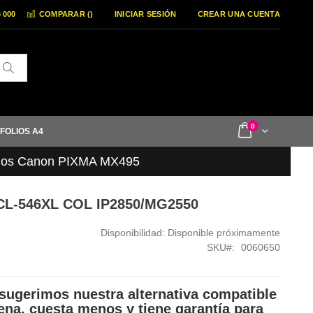
6 000
COMPARAR (
)
INICIAR SESIÓN
CREAR UNA CUENTA
Buscar
items
0
Cart
 FOLIOS A4
hos Canon PIXMA MX495
CL-546XL COL IP2850/MG2550
Disponibilidad:
Disponible próximamente
SKU
0060650
sugerimos nuestra alternativa compatible
ena, cuesta menos y tiene garantía para