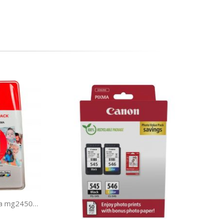
Ink-jet canon photo value pixma mg2450/2550 multipack negro/color pg545xl+ cl546xl +50 hojas papel foto 10x15 cm