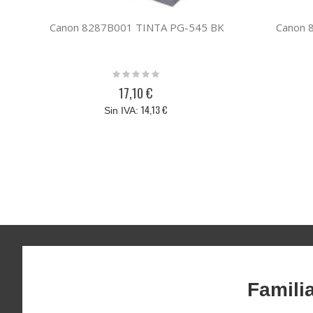
Canon 8287B001 TINTA PG-545 BK
Canon 
Rating:
0%
17,10 €
14,13 €
Famili