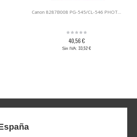
Canon 8287B008 PG-545/CL-546 PHOTO VALUE PACK 50
Rating:
0%
40,56 €
33,52 €
 España