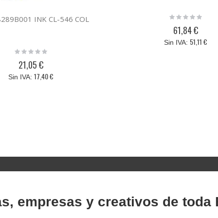
Rating:
8289B001 INK CL-546 COL
0%
61,84 €
51,11 €
Rating:
0%
21,05 €
17,40 €
as, empresas y creativos de toda