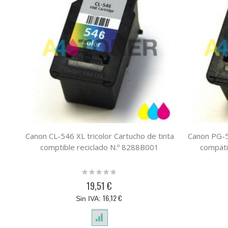
Canon CL-546 XL tricolor Cartucho de tinta
Canon PG-5
comptible reciclado N.º 8288B001
compati
Rating:
0%
19,51 €
16,12 €