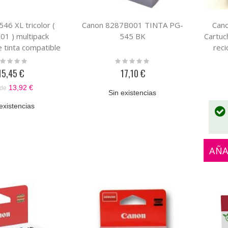
46 XL tricolor (
Canon 8287B001 TINTA PG-
Can
1 ) multipack
545 BK
Cartuc
e tinta compatible
rec
ting:
Rating:
%
0%
15,45 €
17,10 €
13,92 €
de
Sin existencias
existencias
AÑA