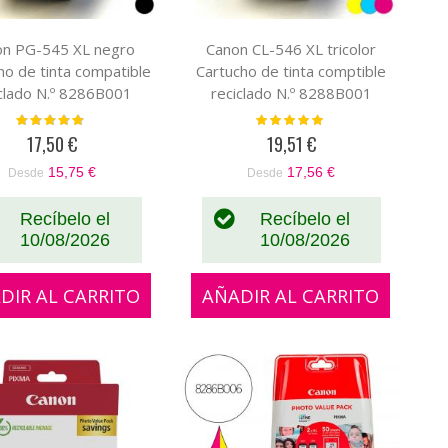
on PG-545 XL negro
Canon CL-546 XL tricolor
ho de tinta compatible
Cartucho de tinta comptible
iclado N.º 8286B001
reciclado N.º 8288B001
Valoración:
Valoración:
96%
100%
17,50 €
19,51 €
15,75 €
17,56 €
Desde
Desde
Recíbelo el
Recíbelo el
10/08/2026
10/08/2026
DIR AL CARRITO
AÑADIR AL CARRITO