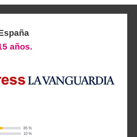
 España
15 años.