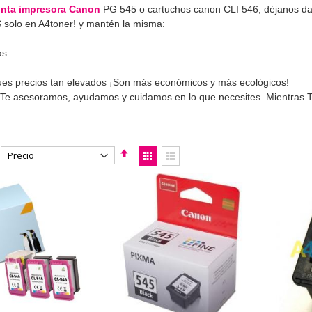
inta impresora Canon
PG 545 o cartuchos canon CLI 546, déjanos da
solo en A4toner! y mantén la misma:
as
es precios tan elevados ¡Son más económicos y más ecológicos!
 asesoramos, ayudamos y cuidamos en lo que necesites. Mientras TÚ
Fijar
Ver
Dirección
como
Parrilla
Lista
Descendente