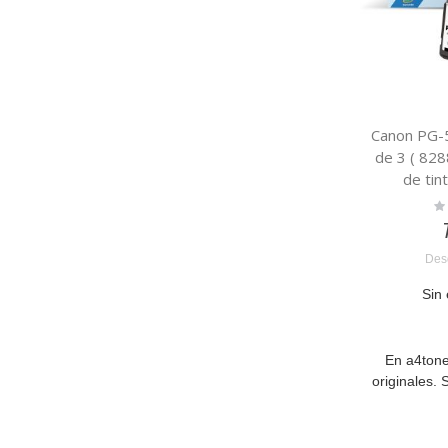
Canon PG-
de 3 ( 828
de tin
Ra
0
Des
Sin 
En a4tone
originales.