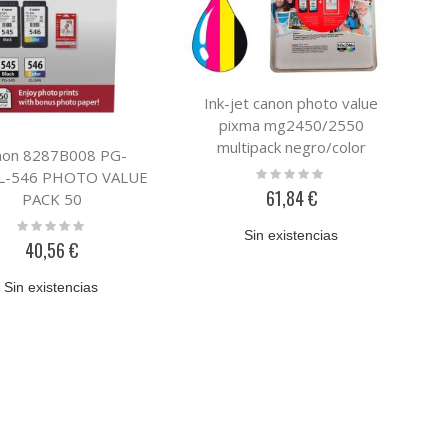
Ink-jet canon photo value
pixma mg2450/2550
multipack negro/color
non 8287B008 PG-
pg545xl+ cl546xl +50 hojas
Rating:
L-546 PHOTO VALUE
0%
papel foto 10x15 cm
61,84 €
PACK 50
Rating:
Sin existencias
0%
40,56 €
Sin existencias