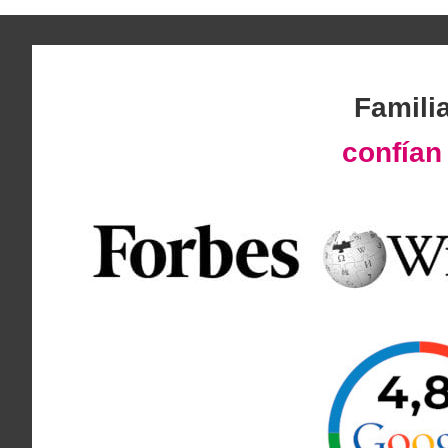
Famili
confía