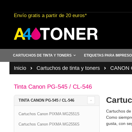
Ir
al
Envío gratis a partir de 20 euros*
contenido
CARTUCHOS DE TINTA Y TONERS
ETIQUETAS PARA IMPRES
Inicio
Cartuchos de tinta y toners
CANON C
Tinta Canon PG-545 / CL-546
Cartuc
TINTA CANON PG-545 / CL-546
Cartuchos d
Cartuchos Canon PIXMA MG2551S
Como siempre,
gusta, con se
Cartuchos Canon PIXMA MG2556S