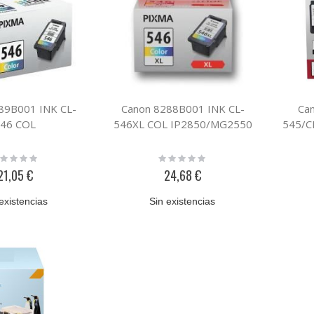
89B001 INK CL-
Canon 8288B001 INK CL-
Ca
46 COL
546XL COL IP2850/MG2550
545/C
ting:
Rating:
%
0%
21,05 €
24,68 €
existencias
Sin existencias