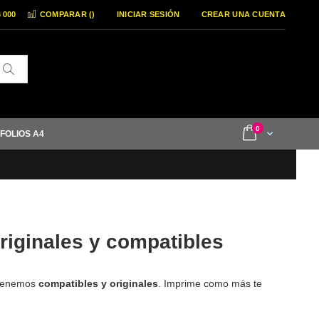
6 000
COMPARAR (
)
INICIAR SESIÓN
CREAR UNA CUENTA
Buscar
items
0
Cart
 FOLIOS A4
riginales y compatibles
 tenemos
compatibles y originales
. Imprime como más te