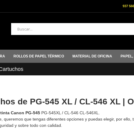
937 56
Buscar
ORA
ROLLOS DE PAPEL TÉRMICO
MATERIAL DE OFICINA
PAPEL,
artuchos
hos de PG-545 XL / CL-546 XL | O
e
tinta Canon PG-545
PG-545XL / CL-546 CL-546XL.
 queremos que tengas diferentes opciones y puedas elegir, por ello,
guridad y sobre todo con calidad.