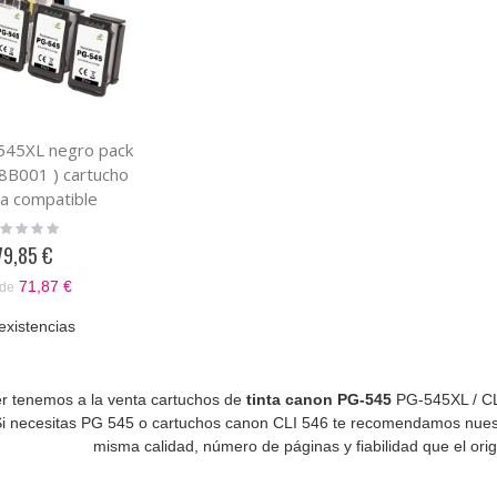
545XL negro pack
8B001 ) cartucho
ta compatible
ting:
%
79,85 €
71,87 €
de
existencias
r tenemos a la venta cartuchos de
tinta canon PG-545
PG-545XL / CL
 Si necesitas PG 545 o cartuchos canon CLI 546 te recomendamos nue
misma calidad, número de páginas y fiabilidad que el ori