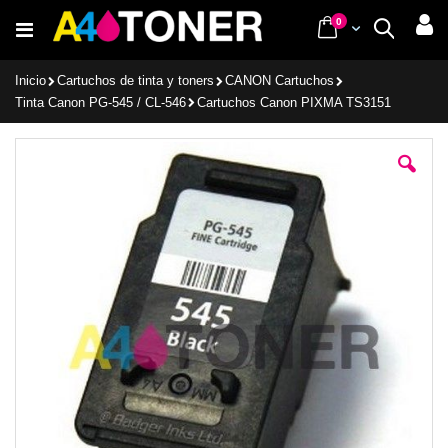
Ir
items
0
Cart
Buscar
al
contenido
Inicio
Cartuchos de tinta y toners
CANON Cartuchos
Tinta Canon PG-545 / CL-546
Cartuchos Canon PIXMA TS3151
Saltar
al
final
de
la
galería
de
imágenes