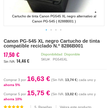
Cartucho de tinta Canon PG545 XL negro alternativo al
Canon PG-545 ( 8288B001 )
Saltar
Canon PG-545 XL negro Cartucho de tinta
al
compatible reciclado N.º 8286B001
comienzo
de
17,50 €
Disponibilidad:
Disponible
la
SKU
PG545XL
14,46 €
galería
de
imágenes
16,63 €
Comprar 3 por
13,74 €
cada uno y
ahorra
5
%
15,75 €
Comprar 5 por
13,02 €
cada uno y
ahorra
10
%
5
Reseñas
Valora este producto
Valoración: