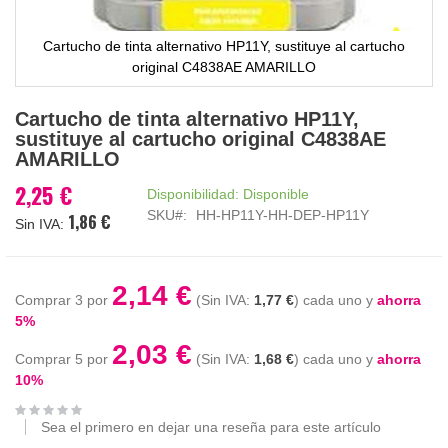
Cartucho de tinta alternativo HP11Y, sustituye al cartucho
original C4838AE AMARILLO
Saltar
Cartucho de tinta alternativo HP11Y,
al
sustituye al cartucho original C4838AE
comienzo
AMARILLO
de
la
2,25 €
Disponibilidad:
Disponible
galería
SKU
HH-HP11Y-HH-DEP-HP11Y
1,86 €
de
imágenes
2,14 €
Comprar 3 por
1,77 €
cada uno y
ahorra
5
%
2,03 €
Comprar 5 por
1,68 €
cada uno y
ahorra
10
%
Sea el primero en dejar una reseña para este artículo