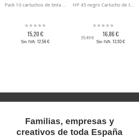
Pack 10 cartuchos de tinta HP 920XL compatibles
HP 45 negro Cartucho de tinta remanufacturado (51645AE)
Rating:
Rating:
0%
0%
15,20 €
16,86 €
Precio
25,49 €
especial
12,56 €
13,93 €
Familias, empresas y
creativos de toda España