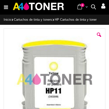
Ir
items
0
Cart
Buscar
al
contenido
Inicio
Cartuchos de tinta y toners
HP Cartuchos de tinta y toner
Saltar
al
final
de
la
galería
de
imágenes