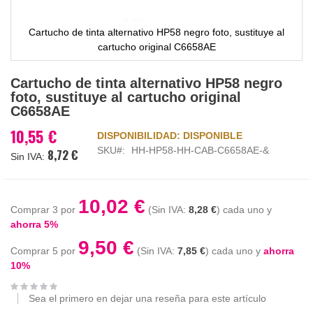
Cartucho de tinta alternativo HP58 negro foto, sustituye al
cartucho original C6658AE
Saltar
Cartucho de tinta alternativo HP58 negro
al
foto, sustituye al cartucho original
comienzo
C6658AE
de
la
10,55 €
DISPONIBILIDAD:
DISPONIBLE
galería
SKU
HH-HP58-HH-CAB-C6658AE-&
8,72 €
de
imágenes
10,02 €
Comprar 3 por
8,28 €
cada uno y
ahorra
5
%
9,50 €
Comprar 5 por
7,85 €
cada uno y
ahorra
10
%
Sea el primero en dejar una reseña para este artículo