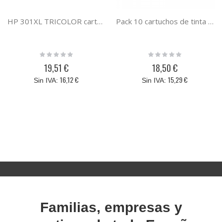
HP 301XL TRICOLOR cartucho de tinta compatible sustituye al cartucho original CH562EE / CH564EE
Pack 10 cartuchos de tinta reciclado HP 950XL HP 951XL compatible al cartucho original HP C2P43AE
Rating:
Rating:
0%
0%
19,51 €
18,50 €
16,12 €
15,29 €
Familias, empresas y