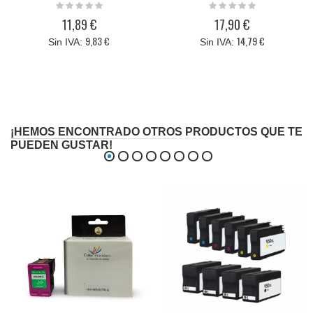
cartucho original HP
cartucho original HP
Rating:
Rating:
0%
0%
C8727AE ( Nº 27 )
C8728AE ( nº 28 )
11,89 €
17,90 €
9,83 €
14,79 €
¡HEMOS ENCONTRADO OTROS PRODUCTOS QUE TE
PUEDEN GUSTAR!