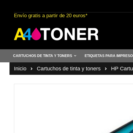
Ir
al
Envío gratis a partir de 20 euros*
contenido
CARTUCHOS DE TINTA Y TONERS
ETIQUETAS PARA IMPRES
Inicio
Cartuchos de tinta y toners
HP Cartuc
Saltar
al
final
de
la
galería
de
imágenes