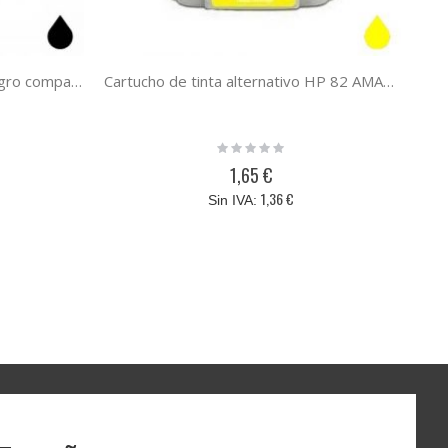
HP 934XL cartucho de tinta negro compatible a HP C2P23AE
Cartucho de tinta alternativo HP 82 AMARILLO, sustituye al cartucho original C4913A
Rating:
0%
1,65 €
1,36 €