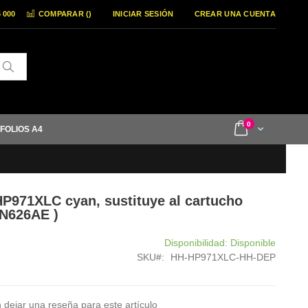
6 000
COMPARAR (
)
INICIAR SESIÓN
CREAR UNA CUENTA
Buscar
items
0
Cart
 FOLIOS A4
HP971XLC cyan, sustituye al cartucho
CN626AE )
Disponibilidad:
Disponible
SKU
HH-HP971XLC-HH-DEP
 dejar una reseña para este artículo