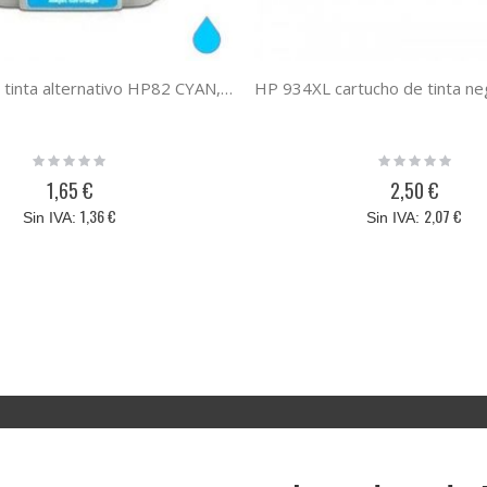
Cartucho de tinta alternativo HP82 CYAN, sustituye al cartucho original C4911A
Rating:
Rating:
0%
0%
1,65 €
2,50 €
1,36 €
2,07 €