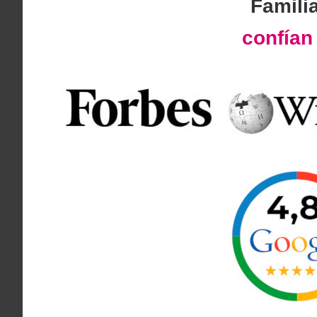
Famili
confía