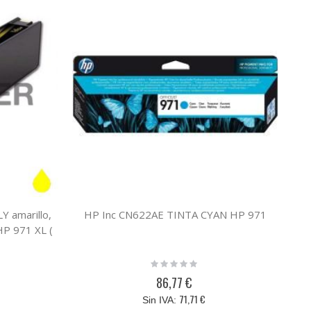
Y amarillo,
HP Inc CN622AE TINTA CYAN HP 971
Car
 HP 971 XL (
su
Rating:
0%
86,77 €
71,71 €