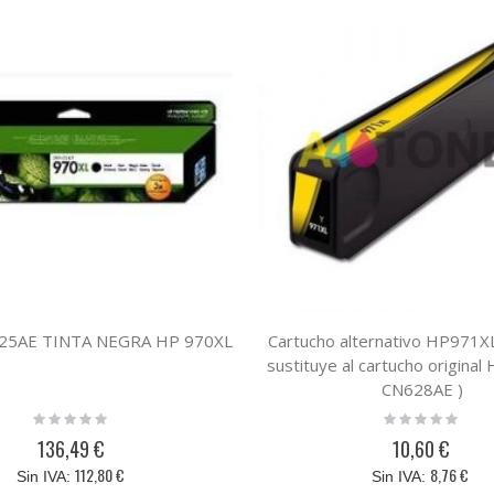
625AE TINTA NEGRA HP 970XL
Cartucho alternativo HP971XL
sustituye al cartucho original
CN628AE )
Rating:
Rating:
0%
0%
136,49 €
10,60 €
112,80 €
8,76 €