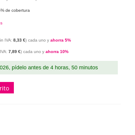
5% de cobertura
os
8,33 €
cada uno y
ahorra
5
%
7,89 €
cada uno y
ahorra
10
%
2026, pídelo antes de
4 horas, 49 minutos, 59
rito