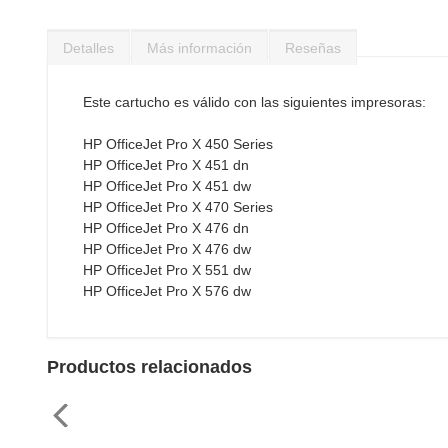
Saltar
al
Detalles
Más información
Reseñas
comienzo
de
la
Este cartucho es válido con las siguientes impresoras:
galería
de
HP OfficeJet Pro X 450 Series
imágenes
HP OfficeJet Pro X 451 dn
HP OfficeJet Pro X 451 dw
HP OfficeJet Pro X 470 Series
HP OfficeJet Pro X 476 dn
HP OfficeJet Pro X 476 dw
HP OfficeJet Pro X 551 dw
HP OfficeJet Pro X 576 dw
Productos relacionados