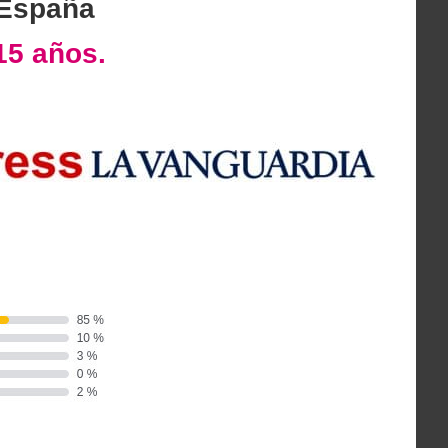
 España
15 años.