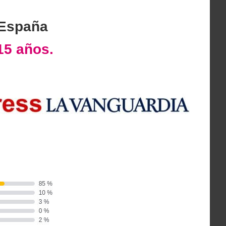
 España
15 años.