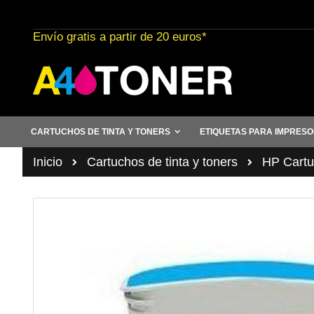
Ir
al
Envío gratis a partir de 20 euros*
contenido
CARTUCHOS DE TINTA Y TONERS
ETIQUETAS PARA IMPRES
Inicio
Cartuchos de tinta y toners
HP Cartuc
Saltar
al
final
de
la
galería
de
imágenes