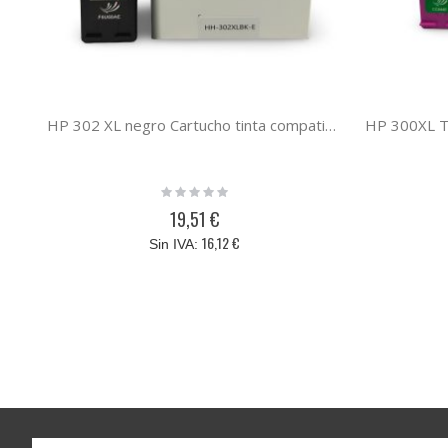
HP 302 XL negro Cartucho tinta compatible F6U68AE
Rating:
0%
19,51 €
16,12 €