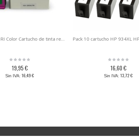
HP 300XL TRI Color Cartucho de tinta reciclado, compatible al cartucho original CC644EE-CC643EE
Rating:
Rating:
0%
0%
19,95 €
16,60 €
16,49 €
13,72 €