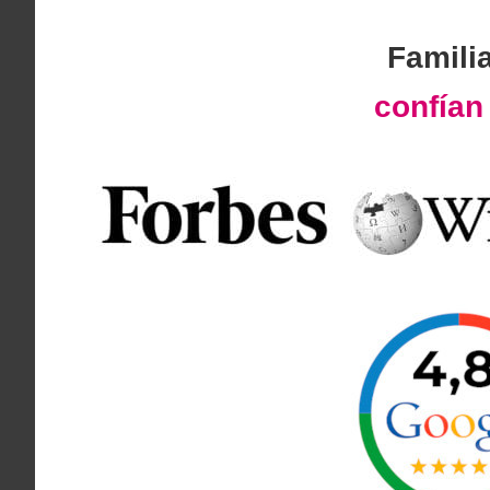
Famili
confía