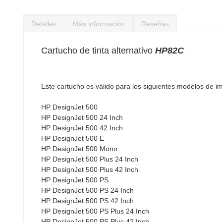
Saltar
al
Detalles
Más información
Reseñas
comienzo
de
la
Cartucho de tinta alternativo
HP82C
galería
de
imágenes
Este cartucho es válido para los siguientes modelos de i
HP DesignJet 500
HP DesignJet 500 24 Inch
HP DesignJet 500 42 Inch
HP DesignJet 500 E
HP DesignJet 500 Mono
HP DesignJet 500 Plus 24 Inch
HP DesignJet 500 Plus 42 Inch
HP DesignJet 500 PS
HP DesignJet 500 PS 24 Inch
HP DesignJet 500 PS 42 Inch
HP DesignJet 500 PS Plus 24 Inch
HP DesignJet 500 PS Plus 42 Inch