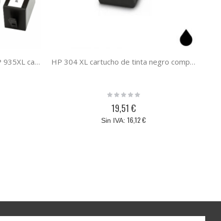
Pack 10 cartucho HP 934XL HP 935XL cartucho de tinta compatible a HP X4E14AE
HP 304 XL cartucho de tinta negro compatible
Rating:
0%
19,51 €
16,12 €