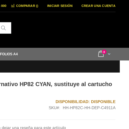
6 000
COMPARAR (
)
INICIAR SESIÓN
CREAR UNA CUENTA
Buscar
items
0
Cart
 FOLIOS A4
ernativo HP82 CYAN, sustituye al cartucho
DISPONIBILIDAD:
DISPONIBLE
SKU
HH-HP82C-HH-DEP-C4911A
 dejar una reseña para este artículo