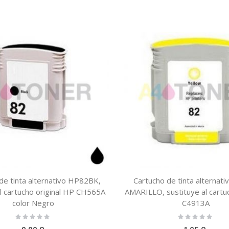
de tinta alternativo HP82BK,
Cartucho de tinta alternat
al cartucho original HP CH565A
AMARILLO, sustituye al cartuc
color Negro
C4913A
Rating:
Rating:
0%
0%