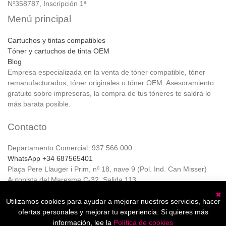
Nº358787, Inscripción 1ª
Menú principal
Cartuchos y tintas compatibles
Tóner y cartuchos de tinta OEM
Blog
Empresa especializada en la venta de tóner compatible, tóner
remanufacturados, tóner originales o tóner OEM. Asesoramiento
gratuito sobre impresoras, la compra de tus tóneres te saldrá lo
más barata posible.
Contacto
Departamento Comercial: 937 566 000
WhatsApp +34 687565401
Plaça Pere Llauger i Prim, nº 18, nave 9 (Pol. Ind. Can Misser)
Autopista del Maresme C-32, Salida 113
08360, Canet de Mar (Barcelona)
Horario de Atención al cliente:
Utilizamos cookies para ayudar a mejorar nuestros servicios, hacer
C
De lunes a jueves de 8:00 a 17:00,
ofertas personales y mejorar tu experiencia. Si quieres más
Viernes de 8:00 a 15:00
información, lee la
Política de cookies