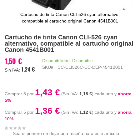
Cartucho de tinta Canon CLI-526 cyan alternativo,
compatible al cartucho original Canon 4541B001
Saltar
Cartucho de tinta Canon CLI-526 cyan
al
alternativo, compatible al cartucho original
comienzo
Canon 4541B001
de
la
1,50 €
Disponibilidad:
Disponible
galería
SKU
CC-CLI526C-CC-DEP-4541B001
1,24 €
de
imágenes
1,43 €
Comprar 3 por
1,18 €
cada uno y
ahorra
5
%
1,36 €
Comprar 5 por
1,12 €
cada uno y
ahorra
10
%
Sea el primero en dejar una reseña para este artículo