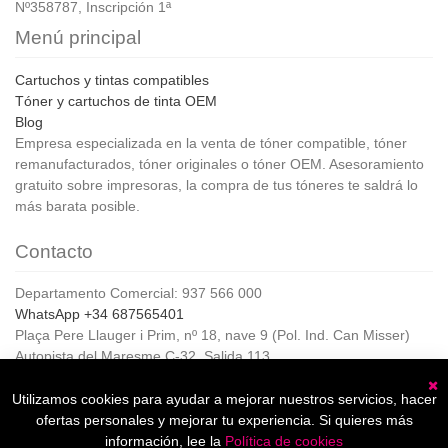
Nº358787, Inscripción 1ª
Menú principal
Cartuchos y tintas compatibles
Tóner y cartuchos de tinta OEM
Blog
Empresa especializada en la venta de tóner compatible, tóner
remanufacturados, tóner originales o tóner OEM. Asesoramiento
gratuito sobre impresoras, la compra de tus tóneres te saldrá lo
más barata posible.
Contacto
Departamento Comercial: 937 566 000
WhatsApp +34 687565401
Plaça Pere Llauger i Prim, nº 18, nave 9 (Pol. Ind. Can Misser)
Autopista del Maresme C-32, Salida 113
08360, Canet de Mar (Barcelona)
Horario de Atención al cliente:
Utilizamos cookies para ayudar a mejorar nuestros servicios, hacer
C
De lunes a jueves de 8:00 a 17:00,
ofertas personales y mejorar tu experiencia. Si quieres más
Viernes de 8:00 a 15:00
información, lee la
Política de cookies