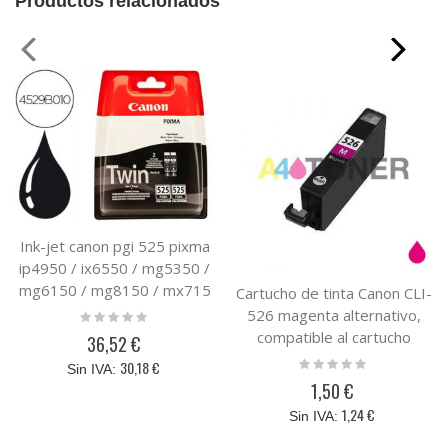
Productos relacionados
Ink-jet canon pgi 525 pixma
ip4950 / ix6550 / mg5350 /
mg6150 / mg8150 / mx715
Cartucho de tinta Canon CLI-
/ mx885 / mx892 negro 341
526 magenta alternativo,
Rating:
0%
compatible al cartucho
36,52 €
original Canon 4542B001
Rating:
30,18 €
0%
1,50 €
1,24 €