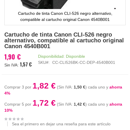
Cartucho de tinta Canon CLI-526 negro alternativo,
compatible al cartucho original Canon 4540B001
Saltar
Cartucho de tinta Canon CLI-526 negro
al
alternativo, compatible al cartucho original
comienzo
Canon 4540B001
de
la
1,90 €
Disponibilidad:
Disponible
galería
SKU
CC-CLI526BK-CC-DEP-4540B001
1,57 €
de
imágenes
1,82 €
Comprar 3 por
1,50 €
cada uno y
ahorra
4
%
1,72 €
Comprar 5 por
1,42 €
cada uno y
ahorra
10
%
Sea el primero en dejar una reseña para este artículo