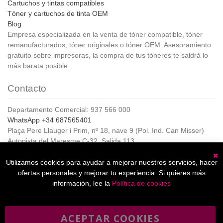
Cartuchos y tintas compatibles
Tóner y cartuchos de tinta OEM
Blog
Empresa especializada en la venta de tóner compatible, tóner
remanufacturados, tóner originales o tóner OEM. Asesoramiento
gratuito sobre impresoras, la compra de tus tóneres te saldrá lo
más barata posible.
Contacto
Departamento Comercial: 937 566 000
WhatsApp +34 687565401
Plaça Pere Llauger i Prim, nº 18, nave 9 (Pol. Ind. Can Misser)
Autopista del Maresme C-32, Salida 113
08360, Canet de Mar (Barcelona)
Horario de Atención al cliente:
Utilizamos cookies para ayudar a mejorar nuestros servicios, hacer
C
De lunes a jueves de 8:00 a 17:00,
ofertas personales y mejorar tu experiencia. Si quieres más
Viernes de 8:00 a 15:00
información, lee la
Política de cookies
ACEPTAR COOKIES