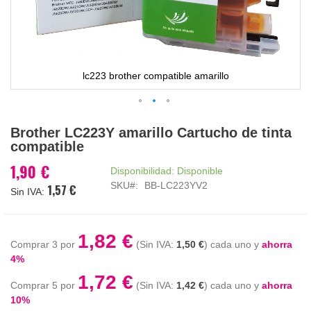
lc223 brother compatible amarillo
Saltar
Brother LC223Y amarillo Cartucho de tinta
al
compatible
comienzo
de
1,90 €
Disponibilidad:
Disponible
la
SKU
BB-LC223YV2
1,57 €
galería
de
imágenes
1,82 €
Comprar 3 por
1,50 €
cada uno y
ahorra
4
%
1,72 €
Comprar 5 por
1,42 €
cada uno y
ahorra
10
%