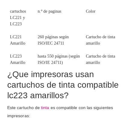
cartuchos
n.º de paginas
Color
LC221 y
LC223
LC221
260 páginas según
Cartucho de tinta
Amarillo
ISO/IEC 24711
amarillo
LC223
hasta 550 páginas (según
Cartucho de tinta
Amarillo
ISO/IE 24711)
amarillo
¿Que impresoras usan
cartuchos de tinta compatible
lc223 amarillos?
Este cartucho de
tinta
es compatible con las siguientes
impresoras: