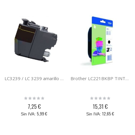
LC3239 / LC 3239 amarillo compatible con el cartucho de tinta original Brother LC-3239XL
Brother LC221BKBP TINTA NEGRA DCP-J562DW MFC-J880DW
Rating:
Rating:
0%
0%
7,25 €
15,31 €
5,99 €
12,65 €