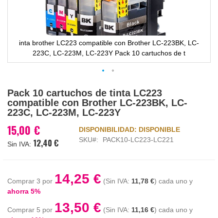
inta brother LC223 compatible con Brother LC-223BK, LC-
223C, LC-223M, LC-223Y Pack 10 cartuchos de t
Saltar
Pack 10 cartuchos de tinta LC223
al
compatible con Brother LC-223BK, LC-
comienzo
223C, LC-223M, LC-223Y
de
la
15,00 €
DISPONIBILIDAD:
DISPONIBLE
galería
SKU
PACK10-LC223-LC221
12,40 €
de
imágenes
14,25 €
Comprar 3 por
11,78 €
cada uno y
ahorra
5
%
13,50 €
Comprar 5 por
11,16 €
cada uno y