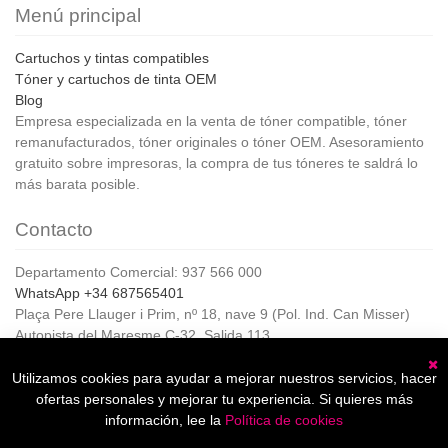
Menú principal
Cartuchos y tintas compatibles
Tóner y cartuchos de tinta OEM
Blog
Empresa especializada en la venta de tóner compatible, tóner
remanufacturados, tóner originales o tóner OEM. Asesoramiento
gratuito sobre impresoras, la compra de tus tóneres te saldrá lo
más barata posible.
Contacto
Departamento Comercial: 937 566 000
WhatsApp +34 687565401
Plaça Pere Llauger i Prim, nº 18, nave 9 (Pol. Ind. Can Misser)
Autopista del Maresme C-32, Salida 113
08360, Canet de Mar (Barcelona)
Horario de Atención al cliente:
Utilizamos cookies para ayudar a mejorar nuestros servicios, hacer
C
De lunes a jueves de 8:00 a 17:00,
ofertas personales y mejorar tu experiencia. Si quieres más
Viernes de 8:00 a 15:00
información, lee la
Política de cookies