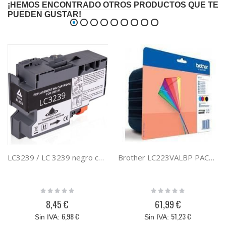
¡HEMOS ENCONTRADO OTROS PRODUCTOS QUE TE
PUEDEN GUSTAR!
LC3239 / LC 3239 negro compatible con el cartucho de tinta original Brother LC-3239XL
Brother LC223VALBP PACK TINTA 4420 / 4620
Rating:
Rating:
0%
0%
8,45 €
61,99 €
6,98 €
51,23 €