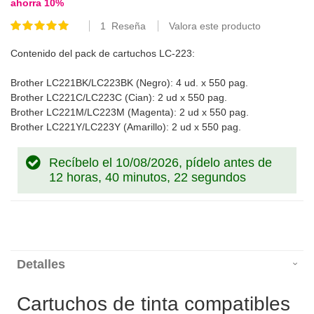
ahorra
10
%
1
Reseña
Valora este producto
Valoración:
100
100
% of
Contenido del pack de cartuchos LC-223:
Brother LC221BK/LC223BK (Negro): 4 ud. x 550 pag.
Brother LC221C/LC223C (Cian): 2 ud x 550 pag.
Brother LC221M/LC223M (Magenta): 2 ud x 550 pag.
Brother LC221Y/LC223Y (Amarillo): 2 ud x 550 pag.
Recíbelo el 10/08/2026, pídelo antes de
12 horas, 40 minutos, 21 segundos
Detalles
Cartuchos de tinta compatibles