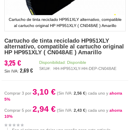
Cartucho de tinta reciclado HP951XLY alternativo, compatible
al cartucho original HP HP951XLY ( CN048AE ) Amarillo
Saltar
Cartucho de tinta reciclado HP951XLY
al
alternativo, compatible al cartucho original
comienzo
HP HP951XLY ( CN048AE ) Amarillo
de
la
3,25 €
Disponibilidad:
Disponible
galería
SKU
HH-HP951XLY-HH-DEP-CN048AE
2,69 €
de
imágenes
3,10 €
Comprar 3 por
2,56 €
cada uno y
ahorra
5
%
2,94 €
Comprar 5 por
2,43 €
cada uno y
ahorra
10
%