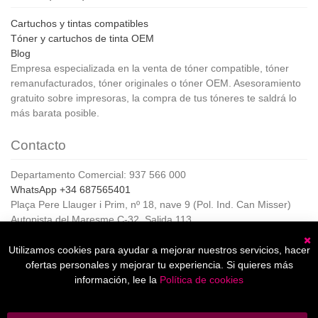
Cartuchos y tintas compatibles
Tóner y cartuchos de tinta OEM
Blog
Empresa especializada en la venta de tóner compatible, tóner
remanufacturados, tóner originales o tóner OEM. Asesoramiento
gratuito sobre impresoras, la compra de tus tóneres te saldrá lo
más barata posible.
Contacto
Departamento Comercial: 937 566 000
WhatsApp +34 687565401
Plaça Pere Llauger i Prim, nº 18, nave 9 (Pol. Ind. Can Misser)
Autopista del Maresme C-32, Salida 113
08360, Canet de Mar (Barcelona)
Horario de Atención al cliente:
Utilizamos cookies para ayudar a mejorar nuestros servicios, hacer
C
De lunes a jueves de 8:00 a 17:00,
ofertas personales y mejorar tu experiencia. Si quieres más
Viernes de 8:00 a 15:00
información, lee la
Política de cookies