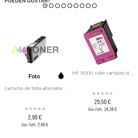
PUEDEN GUSTAR!
HP 303XL color cartucho de tinta compatible
Cartucho de tinta alternativo 364XLP, sustituye al cartucho original negro fotográfico CB317EE-CB322EE
Rating:
0%
29,50 €
Rating:
24,38 €
0%
2,90 €
2,40 €