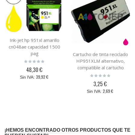
Ink-jet hp 951xl amarillo
cn048ae capacidad 1500
pag
Cartucho de tinta reciclado
HP951XLM alternativo,
Rating:
0%
compatible al cartucho
48,30 €
original HP HP951XLM (
Rating:
39,92 €
0%
CN047AE ) Magenta
3,25 €
2,69 €
¡HEMOS ENCONTRADO OTROS PRODUCTOS QUE TE