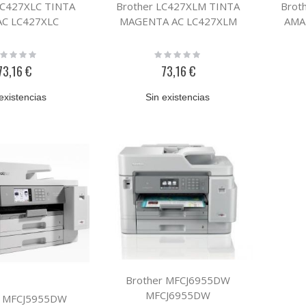
LC427XLC TINTA
Brother LC427XLM TINTA
Brot
AC LC427XLC
MAGENTA AC LC427XLM
AMA
ting:
Rating:
%
0%
73,16 €
73,16 €
existencias
Sin existencias
Brother MFCJ6955DW
MFCJ6955DW
r MFCJ5955DW