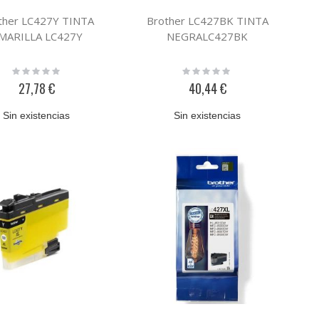
ther LC427Y TINTA
Brother LC427BK TINTA
MARILLA LC427Y
NEGRALC427BK
Rating:
Rating:
0%
0%
27,78 €
40,44 €
Sin existencias
Sin existencias