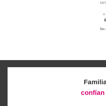
MF
Ra
0
4
Sin 
Famili
confía