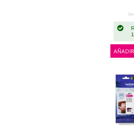
0
De
R
1
AÑADIR