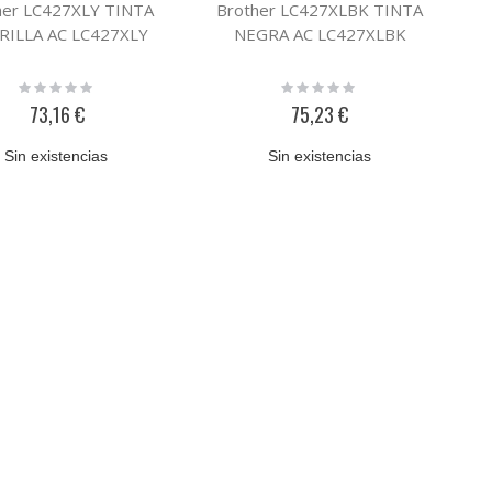
her LC427XLY TINTA
Brother LC427XLBK TINTA
RILLA AC LC427XLY
NEGRA AC LC427XLBK
Rating:
Rating:
0%
0%
73,16 €
75,23 €
Sin existencias
Sin existencias