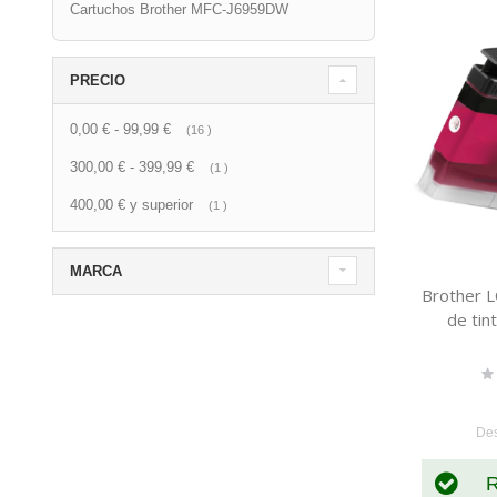
Cartuchos Brother MFC-J6959DW
PRECIO
0,00 €
-
99,99 €
artículo
16
300,00 €
-
399,99 €
artículo
1
400,00 €
y superior
artículo
1
MARCA
Brother 
de tin
Ra
0
De
R