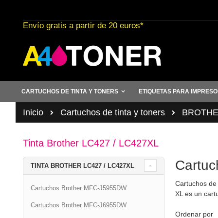
Ir
al
Envío gratis a partir de 20 euros*
contenido
CARTUCHOS DE TINTA Y TONERS
ETIQUETAS PARA IMPRES
Inicio
Cartuchos de tinta y toners
BROTHER 
Tinta Brother LC427 / LC427XL
Cartuc
TINTA BROTHER LC427 / LC427XL
Cartuchos de 
Cartuchos Brother MFC-J5955DW
XL es un cart
Cartuchos Brother MFC-J6955DW
Ordenar por