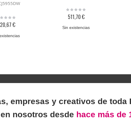
CJ5955DW
Rating:
0%
511,70 €
ting:
%
20,67 €
Sin existencias
existencias
as, empresas y creativos de toda
n
en nosotros desde
hace más de 