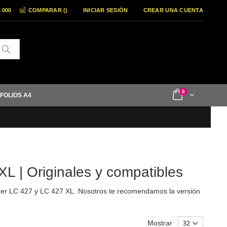
6 000
COMPARAR (
)
INICIAR SESIÓN
CREAR UNA CUENTA
Buscar
items
0
Cart
 FOLIOS A4
L | Originales y compatibles
other LC 427 y LC 427 XL. Nosotros te recomendamos la versión
Mostrar