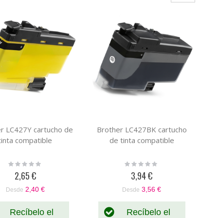
r LC427Y cartucho de
Brother LC427BK cartucho
tinta compatible
de tinta compatible
Rating:
Rating:
0%
0%
2,65 €
3,94 €
2,40 €
3,56 €
Desde
Desde
Recíbelo el
Recíbelo el