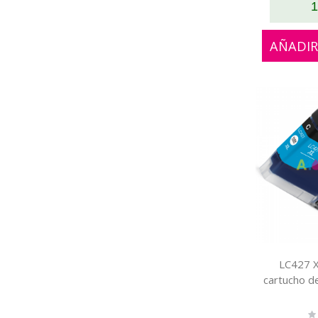
1
AÑADIR
LC427 X
cartucho d
Ra