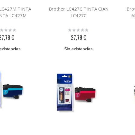
 LC427M TINTA
Brother LC427C TINTA CIAN
Bro
NTA LC427M
LC427C
A
ting:
Rating:
%
0%
27,78 €
27,78 €
existencias
Sin existencias