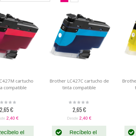
Dirección
como
Parrilla
Lista
Descendente
LC427M cartucho
Brother LC427C cartucho de
Brothe
ta compatible
tinta compatible
ting:
Rating:
%
0%
2,65 €
2,65 €
2,40 €
2,40 €
sde
Desde
ecíbelo el
Recíbelo el