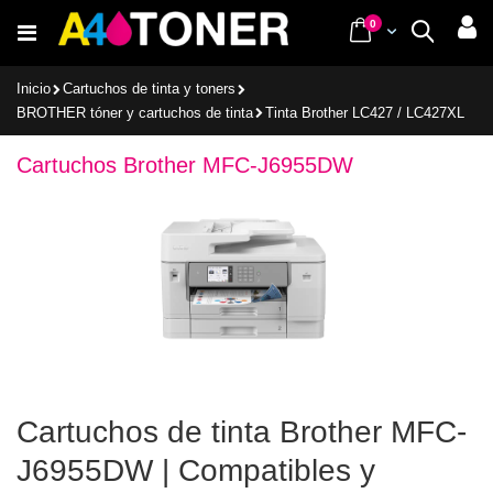
Ir
items
0
Cart
Buscar
al
contenido
Inicio
Cartuchos de tinta y toners
BROTHER tóner y cartuchos de tinta
Tinta Brother LC427 / LC427XL
Cartuchos Brother MFC-J6955DW
Cartuchos de tinta Brother MFC-
J6955DW | Compatibles y