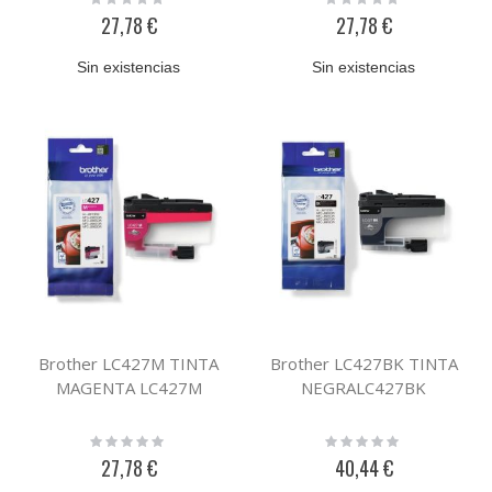
0%
0%
27,78 €
27,78 €
Sin existencias
Sin existencias
Brother LC427M TINTA
Brother LC427BK TINTA
MAGENTA LC427M
NEGRALC427BK
Rating:
Rating:
0%
0%
27,78 €
40,44 €