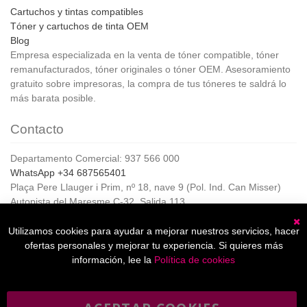
Cartuchos y tintas compatibles
Tóner y cartuchos de tinta OEM
Blog
Empresa especializada en la venta de tóner compatible, tóner
remanufacturados, tóner originales o tóner OEM. Asesoramiento
gratuito sobre impresoras, la compra de tus tóneres te saldrá lo
más barata posible.
Contacto
Departamento Comercial: 937 566 000
WhatsApp +34 687565401
Plaça Pere Llauger i Prim, nº 18, nave 9 (Pol. Ind. Can Misser)
Autopista del Maresme C-32, Salida 113
08360, Canet de Mar (Barcelona)
Horario de Atención al cliente:
Utilizamos cookies para ayudar a mejorar nuestros servicios, hacer
C
De lunes a jueves de 8:00 a 17:00,
ofertas personales y mejorar tu experiencia. Si quieres más
Viernes de 8:00 a 15:00
información, lee la
Política de cookies