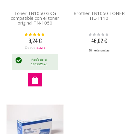
Toner TN1050 G&G
Brother TN1050 TONER
compatible con el toner
HL-1110
original TN-1050
Valoración:
Rating:
100%
0%
9,24 €
46,02 €
Desde
8,32 €
Sin existencias
Recíbelo el
10/08/2026