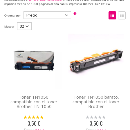
imprimas menos de 1000 paginas al año con tu impresora Brother DCP-1610W.
Fijar
Ver
Ordenar por
Dirección
como
Descendente
Parrilla
Lista
Mostrar
Toner TN1050,
Toner TN1050 barato,
compatible con el toner
compatible con el toner
Brother TN-1050
Brother
Valoración:
Rating:
100%
0%
3,50 €
3,50 €