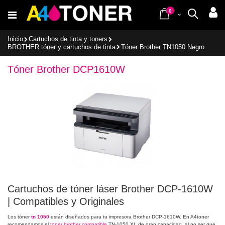
Ir
items
al
0
Cart
Buscar
contenido
Inicio
Cartuchos de tinta y toners
BROTHER tóner y cartuchos de tinta
Tóner Brother TN1050 Negro
Tóner Brother DCP1610W
Cartuchos de tóner láser Brother DCP-1610W
| Compatibles y Originales
Los tóner
tn 1050
están diseñados para tu impresora Brother DCP-1610W. En A4toner
recomendamos el
toner brother compatible
TN-1050 XL de gran capacidad, al no ser que