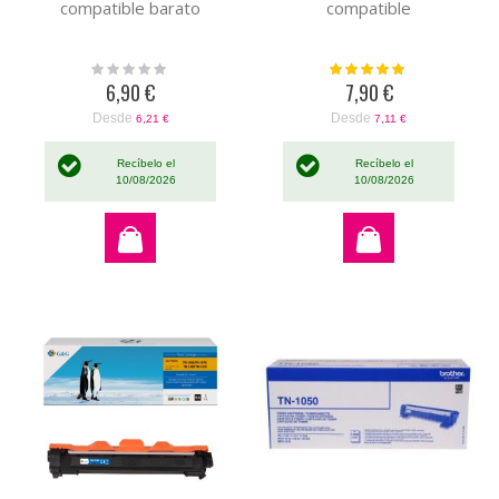
compatible barato
compatible
Rating:
Valoración:
0%
100%
6,90 €
7,90 €
Desde
Desde
6,21 €
7,11 €
Recíbelo el
Recíbelo el
10/08/2026
10/08/2026