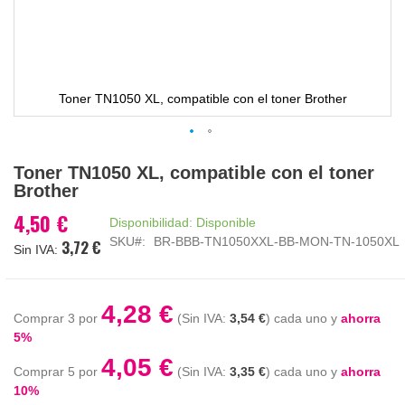
Toner TN1050 XL, compatible con el toner Brother
Saltar
Toner TN1050 XL, compatible con el toner
al
Brother
comienzo
de
4,50 €
Disponibilidad:
Disponible
la
SKU
BR-BBB-TN1050XXL-BB-MON-TN-1050XL
3,72 €
galería
de
imágenes
4,28 €
Comprar 3 por
3,54 €
cada uno y
ahorra
5
%
4,05 €
Comprar 5 por
3,35 €
cada uno y
ahorra
10
%