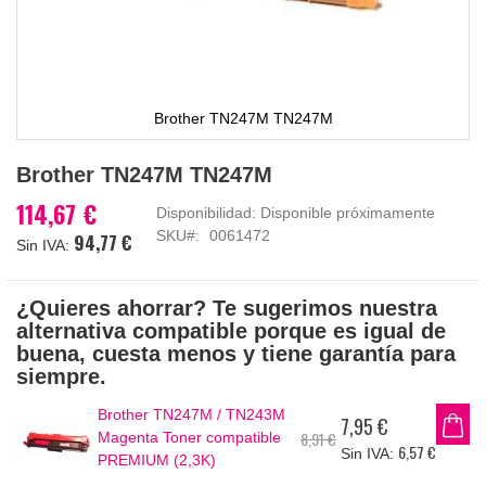
Brother TN247M TN247M
Saltar
Brother TN247M TN247M
al
comienzo
114,67 €
Disponibilidad:
Disponible próximamente
de
SKU
0061472
94,77 €
la
galería
de
¿Quieres ahorrar? Te sugerimos nuestra
imágenes
alternativa compatible porque es igual de
buena, cuesta menos y tiene garantía para
siempre.
Brother TN247M / TN243M
7,95 €
Precio
8,91 €
Magenta Toner compatible
especial
6,57 €
PREMIUM (2,3K)