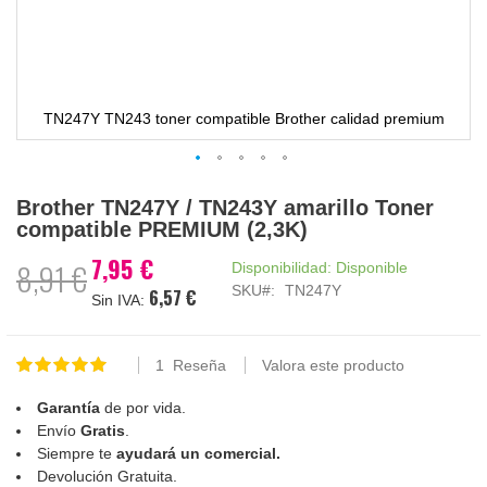
TN247Y TN243 toner compatible Brother calidad premium
Saltar
Brother TN247Y / TN243Y amarillo Toner
al
compatible PREMIUM (2,3K)
comienzo
de
7,95 €
Precio
8,91 €
Disponibilidad:
Disponible
la
especial
SKU
TN247Y
6,57 €
galería
de
imágenes
1
Reseña
Valora este producto
Valoración:
100
100
% of
Garantía
de por vida.
Envío
Gratis
.
Siempre te
ayudará un comercial.
Devolución Gratuita.