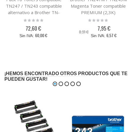
TN247 / TN243 compatible
Magenta Toner compatible
alternativo a Brother TN-
PREMIUM (2,3K)
247 / TN-243 con chip
Rating:
Rating:
0%
0%
72,60 €
7,95 €
Precio
8,91 €
especial
60,00 €
6,57 €
¡HEMOS ENCONTRADO OTROS PRODUCTOS QUE TE
PUEDEN GUSTAR!