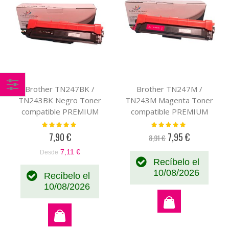
Brother TN247BK /
Brother TN247M /
Comprar
TN243BK Negro Toner
TN243M Magenta Toner
compatible PREMIUM
compatible PREMIUM
por
(3K)
(2,3K)
Valoración:
Valoración:
100%
100%
7,90 €
7,95 €
8,91 €
Precio
especial
7,11 €
Desde
Recíbelo el
10/08/2026
Recíbelo el
10/08/2026