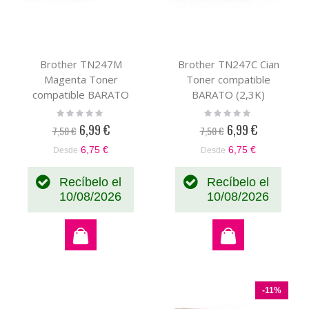
Brother TN247M
Brother TN247C Cian
Magenta Toner
Toner compatible
compatible BARATO
BARATO (2,3K)
(2,3K)
Rating:
Rating:
0%
0%
6,99 €
6,99 €
7,50 €
7,50 €
Precio
Precio
especial
especial
6,75 €
6,75 €
Desde
Desde
Recíbelo el
Recíbelo el
10/08/2026
10/08/2026
-11%