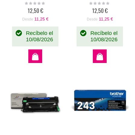
Brother DR-247 / DR-
alternativo a DR-247 /
Rating:
Rating:
0%
0%
243
DR-243
12,50 €
12,50 €
11,25 €
11,25 €
Desde
Desde
Recíbelo el
Recíbelo el
10/08/2026
10/08/2026