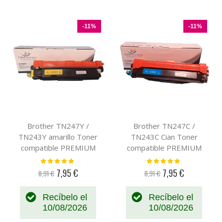
-11%
-11%
Brother TN247Y /
Brother TN247C /
TN243Y amarillo Toner
TN243C Cian Toner
compatible PREMIUM
compatible PREMIUM
(2,3K)
(2,3K)
Valoración:
Valoración:
100%
100%
7,95 €
7,95 €
8,91 €
8,91 €
Precio
Precio
especial
especial
Recíbelo el
Recíbelo el
10/08/2026
10/08/2026