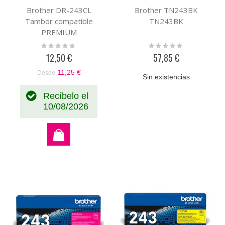
Brother DR-243CL
Brother TN243BK
Tambor compatible
TN243BK
PREMIUM
Rating:
Rating:
0%
0%
12,50 €
57,85 €
11,25 €
Desde
Sin existencias
Recíbelo el
10/08/2026