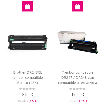
Brother DR243CL
Tambor compatible
tambor compatible
DR247 / DR243 cían
Barato (18K)
compatible alternativo a
Brother DR-247 / DR-
Rating:
Rating:
0%
0%
243
9,50 €
12,50 €
8,55 €
11,25 €
Desde
Desde