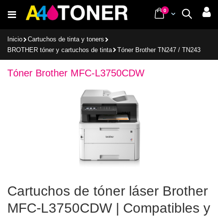
Ir
items
0
Cart
Buscar
al
contenido
Inicio
Cartuchos de tinta y toners
BROTHER tóner y cartuchos de tinta
Tóner Brother TN247 / TN243
Tóner Brother MFC-L3750CDW
Cartuchos de tóner láser Brother
MFC-L3750CDW | Compatibles y