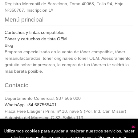
Registro Mercantil de Barcelona, Tomo 40068, Folio 94, Hoja
Nº358787, Inscripción 1ª
Menú principal
Cartuchos y tintas compatibles
Tóner y cartuchos de tinta OEM
Blog
Empresa especializada en la venta de tóner compatible, tóner
remanufacturados, tóner originales o tóner OEM. Asesoramiento
gratuito sobre impresoras, la compra de tus tóneres te saldrá lo
más barata posible.
Contacto
Departamento Comercial: 937 566 000
WhatsApp +34 687565401
Plaça Pere Llauger i Prim, nº 18, nave 9 (Pol. Ind. Can Misser)
Autopista del Maresme C-32, Salida 113
08360, Canet de Mar (Barcelona)
Horario de Atención al cliente:
Utilizamos cookies para ayudar a mejorar nuestros servicios, hacer
C
De lunes a jueves de 8:00 a 17:00,
ofertas personales y mejorar tu experiencia. Si quieres más