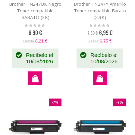
Brother TN247BK Negro
Brother TN247Y Amarillo
Toner compatible
Toner compatible Barato
BARATO (3K)
(2,3K)
Rating:
Rating:
0%
0%
6,90 €
6,99 €
7,50 €
Precio
especial
6,21 €
6,75 €
Desde
Desde
Recíbelo el
Recíbelo el
10/08/2026
10/08/2026
-7%
-7%