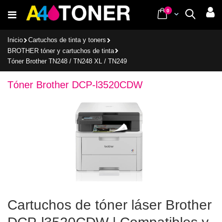
Ir
items
0
Cart
Buscar
al
contenido
Inicio
Cartuchos de tinta y toners
BROTHER tóner y cartuchos de tinta
Tóner Brother TN248 / TN248 XL / TN249
Tóner Brother DCP-l3520CDW
Cartuchos de tóner láser Brother