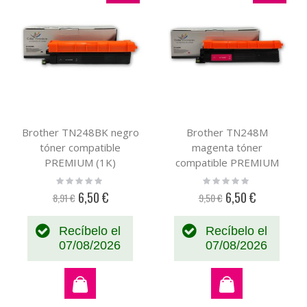
Brother TN248BK negro
Brother TN248M
tóner compatible
magenta tóner
PREMIUM (1K)
compatible PREMIUM
(1K)
Rating:
Rating:
0%
0%
6,50 €
6,50 €
8,91 €
9,50 €
Precio
Precio
especial
especial
Recíbelo el
Recíbelo el
07/08/2026
07/08/2026