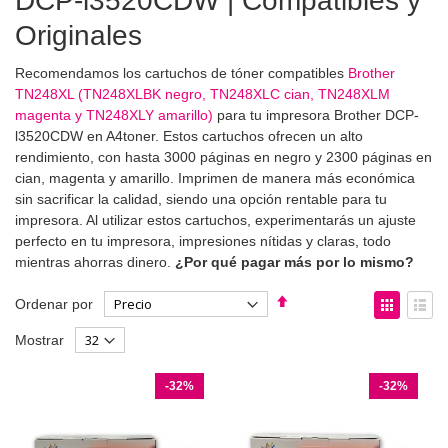
DCP-l3520CDW | Compatibles y
Originales
Recomendamos los cartuchos de tóner compatibles
Brother
TN248XL (TN248XLBK negro, TN248XLC cian, TN248XLM
magenta y TN248XLY amarillo)
para tu impresora Brother DCP-
l3520CDW en A4toner. Estos cartuchos ofrecen un alto
rendimiento, con hasta 3000 páginas en negro y 2300 páginas en
cian, magenta y amarillo. Imprimen de manera más económica
sin sacrificar la calidad, siendo una opción rentable para tu
impresora. Al utilizar estos cartuchos, experimentarás un ajuste
perfecto en tu impresora, impresiones nítidas y claras, todo
mientras ahorras dinero.
¿Por qué pagar más por lo mismo?
Fijar
Ver
Ordenar por
Dirección
como
Parrilla
List
Mostrar
Descendente
-32%
-32%