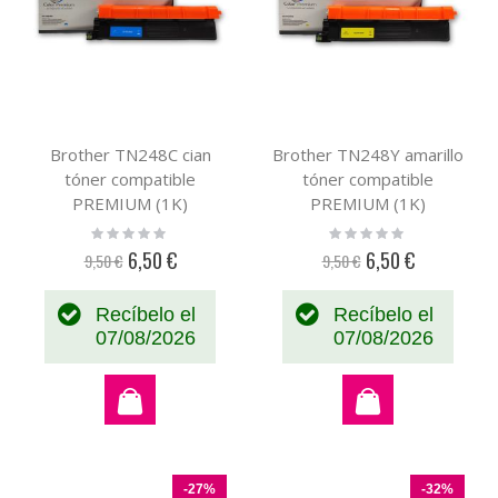
Brother TN248C cian
Brother TN248Y amarillo
tóner compatible
tóner compatible
PREMIUM (1K)
PREMIUM (1K)
Rating:
Rating:
0%
0%
6,50 €
6,50 €
9,50 €
9,50 €
Precio
Precio
especial
especial
Recíbelo el
Recíbelo el
07/08/2026
07/08/2026
-27%
-32%