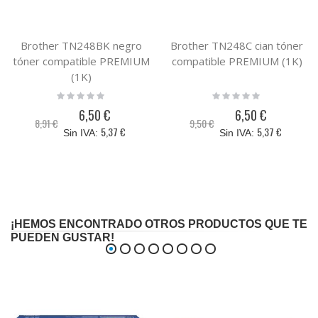
Brother TN248BK negro
Brother TN248C cian tóner
tóner compatible PREMIUM
compatible PREMIUM (1K)
(1K)
Rating:
Rating:
0%
0%
6,50 €
6,50 €
Precio
Precio
8,91 €
9,50 €
especial
especial
5,37 €
5,37 €
¡HEMOS ENCONTRADO OTROS PRODUCTOS QUE TE
PUEDEN GUSTAR!