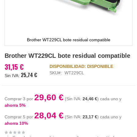
Brother WT229CL bote residual compatible
Saltar
Brother WT229CL bote residual compatible
al
comienzo
31,15 €
DISPONIBILIDAD:
DISPONIBLE
de
SKU
WT229CL
25,74 €
la
galería
de
imágenes
29,60 €
Comprar 3 por
24,46 €
cada uno y
ahorra
5
%
28,04 €
Comprar 5 por
23,17 €
cada uno y
ahorra
10
%