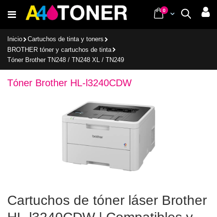
Ir
items
0
Cart
Buscar
al
contenido
Inicio
Cartuchos de tinta y toners
BROTHER tóner y cartuchos de tinta
Tóner Brother TN248 / TN248 XL / TN249
Tóner Brother HL-l3240CDW
Cartuchos de tóner láser Brother