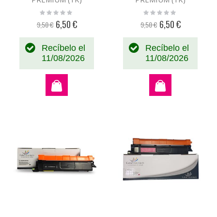
Rating:
Rating:
0%
0%
6,50 €
6,50 €
9,50 €
9,50 €
Precio
Precio
especial
especial
Recíbelo el
Recíbelo el
11/08/2026
11/08/2026