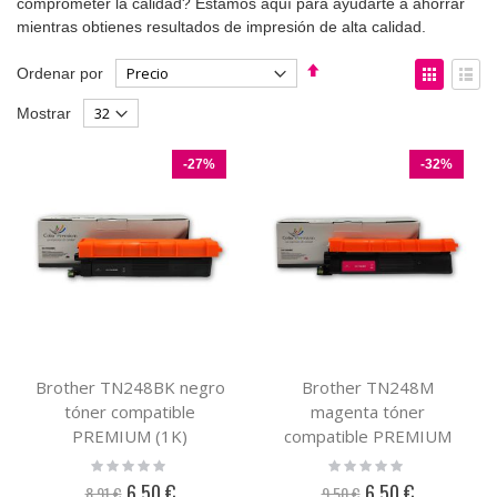
comprometer la calidad? Estamos aquí para ayudarte a ahorrar
mientras obtienes resultados de impresión de alta calidad.
Fijar
Ver
Ordenar por
Dirección
como
Parrilla
List
Mostrar
Descendente
-27%
-32%
Brother TN248BK negro
Brother TN248M
tóner compatible
magenta tóner
PREMIUM (1K)
compatible PREMIUM
(1K)
Rating:
Rating:
0%
0%
6,50 €
6,50 €
8,91 €
9,50 €
Precio
Precio