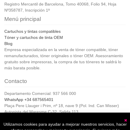
Registro Mercantil de Barcelona, Tomo 40068, Folio 94, Hoja
Nº358787, Inscripción 1ª
Menú principal
Cartuchos y tintas compatibles
Tóner y cartuchos de tinta OEM
Blog
Empresa especializada en la venta de tóner compatible, tóner
remanufacturados, tóner originales o tóner OEM. Asesoramiento
gratuito sobre impresoras, la compra de tus tóneres te saldrá lo
más barata posible.
Contacto
Departamento Comercial: 937 566 000
WhatsApp +34 687565401
Plaça Pere Llauger i Prim, nº 18, nave 9 (Pol. Ind. Can Misser)
Autopista del Maresme C-32, Salida 113
08360, Canet de Mar (Barcelona)
Horario de Atención al cliente:
Utilizamos cookies para ayudar a mejorar nuestros servicios, hacer
C
De lunes a jueves de 8:00 a 17:00,