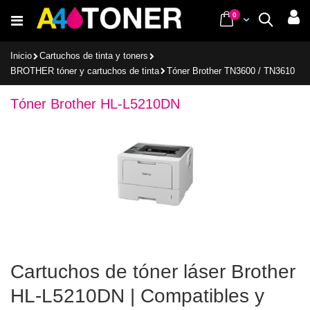
Ir
items
0
Cart
Buscar
al
contenido
Inicio
Cartuchos de tinta y toners
BROTHER tóner y cartuchos de tinta
Tóner Brother TN3600 / TN3610
Tóner Brother HL-L5210DN
Cartuchos de tóner láser Brother
HL-L5210DN | Compatibles y