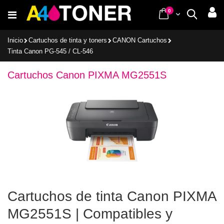
Ir
items
0
Cart
Buscar
al
contenido
Inicio
Cartuchos de tinta y toners
CANON Cartuchos
Tinta Canon PG-545 / CL-546
Cartuchos Canon PIXMA MG2551S
Cartuchos de tinta Canon PIXMA
MG2551S | Compatibles y