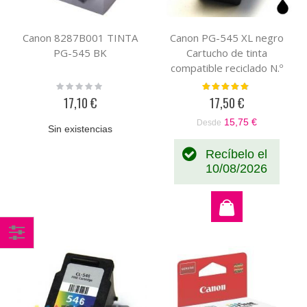
Canon 8287B001 TINTA
Canon PG-545 XL negro
PG-545 BK
Cartucho de tinta
compatible reciclado N.º
8286B001
Rating:
Valoración:
0%
96%
17,10 €
17,50 €
15,75 €
Desde
Sin existencias
Recíbelo el
10/08/2026
Comprar
por