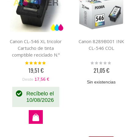
Canon CL-546 XL tricolor
Canon 8289B001 INK
Cartucho de tinta
CL-546 COL
comptible reciclado N.º
8288B001
Valoración:
Rating:
100%
0%
19,51 €
21,05 €
17,56 €
Desde
Sin existencias
Recíbelo el
10/08/2026