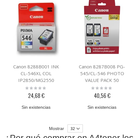
Canon 8288B001 INK
Canon 8287B008 PG-
CL-546XL COL
545/CL-546 PHOTO
IP2850/MG2550
VALUE PACK 50
Rating:
Rating:
0%
0%
24,68 €
40,56 €
Sin existencias
Sin existencias
Mostrar
¿Por qué comprar en A4toner los