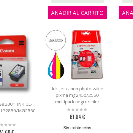
AÑADIR AL CARRITO
AÑA
Ink-jet canon photo value
pixma mg2450/2550
multipack negro/color
88B001 INK CL-
pg545xl+ cl546xl +50 hojas
Rating:
 IP2850/MG2550
0%
papel foto 10x15 cm
61,84 €
ting:
Sin existencias
%
24,68 €