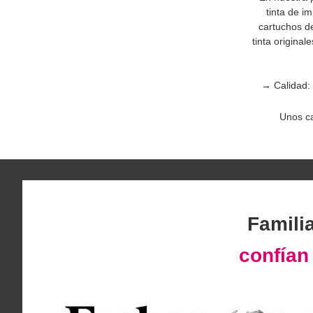
tinta de i
cartuchos de
tinta original
→ Calidad: 
Unos ca
Famili
confía