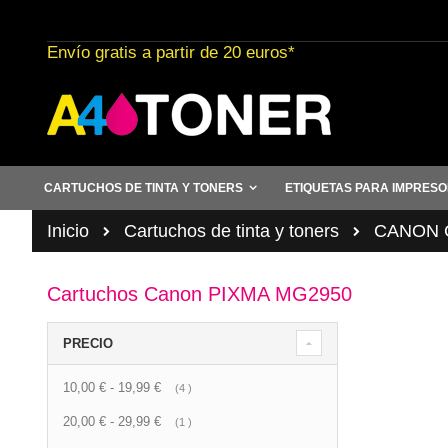
Ir
al
Envío gratis a partir de 20 euros*
contenido
CARTUCHOS DE TINTA Y TONERS
ETIQUETAS PARA IMPRES
Inicio
Cartuchos de tinta y toners
CANON C
Cartuchos Canon PIXMA MG2950
PRECIO
10,00 €
-
19,99 €
artículo
4
20,00 €
-
29,99 €
artículo
1