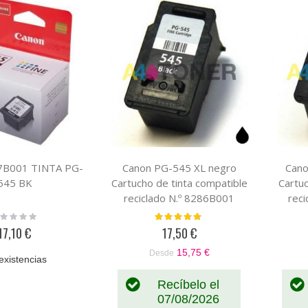
Descendente
7B001 TINTA PG-
Canon PG-545 XL negro
Cano
545 BK
Cartucho de tinta compatible
Cartuc
reciclado N.º 8286B001
rec
ting:
Valoración:
%
96%
17,10 €
17,50 €
15,75 €
Desde
existencias
Recíbelo el
07/08/2026