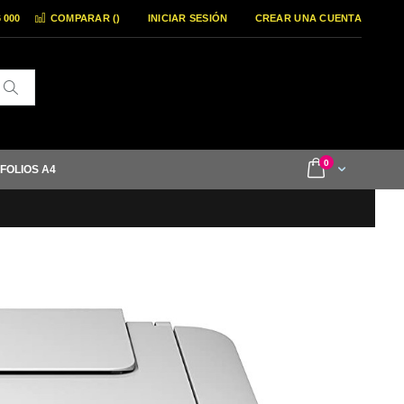
6 000
COMPARAR (
)
INICIAR SESIÓN
CREAR UNA CUENTA
Buscar
items
0
Cart
 FOLIOS A4