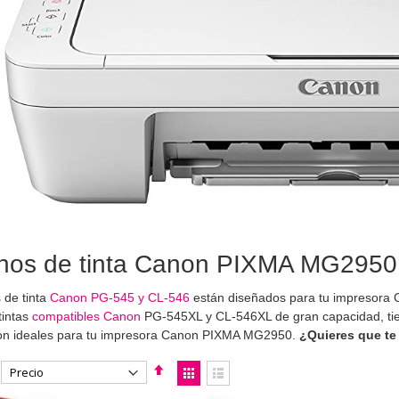
hos de tinta Canon PIXMA MG2950 |
 de tinta
Canon PG-545 y CL-546
están diseñados para tu impresor
tintas
compatibles Canon
PG-545XL y CL-546XL de gran capacidad, tien
son ideales para tu impresora Canon PIXMA MG2950.
¿Quieres que te
Fijar
Ver
Dirección
como
Parrilla
Lista