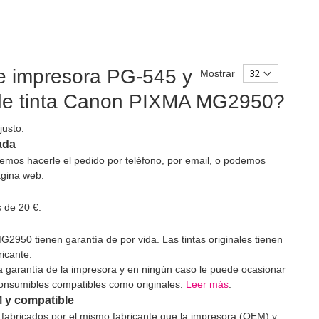
de impresora PG-545 y
Mostrar
n de tinta Canon PIXMA MG2950?
justo.
ada
demos hacerle el pedido por teléfono, por email, o podemos
ágina web.
 de 20 €.
950 tienen garantía de por vida. Las tintas originales tienen
ricante.
la garantía de la impresora y en ningún caso le puede ocasionar
 consumibles compatibles como originales.
Leer más
.
M y compatible
s fabricados por el mismo fabricante que la impresora (OEM) y