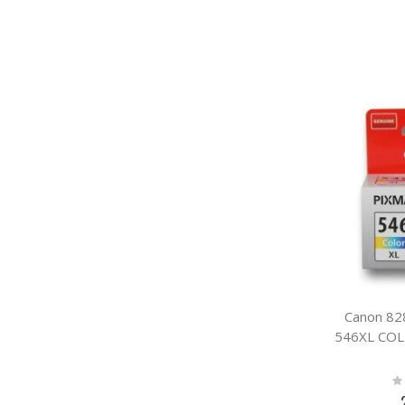
Canon 82
546XL COL
Ra
0