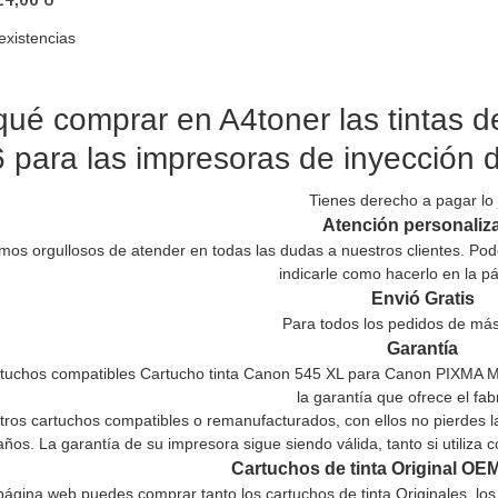
existencias
qué comprar en A4toner las tintas 
 para las impresoras de inyecció
Tienes derecho a pagar lo 
Atención personaliz
mos orgullosos de atender en todas las dudas a nuestros clientes. Po
indicarle como hacerlo en la p
Envió Gratis
Para todos los pedidos de más
Garantía
rtuchos compatibles Cartucho tinta Canon 545 XL para Canon PIXMA MG2
la garantía que ofrece el fab
stros cartuchos compatibles o remanufacturados, con ellos no pierdes 
años. La garantía de su impresora sigue siendo válida, tanto si utiliza
Cartuchos de tinta Original OE
página web puedes comprar tanto los cartuchos de tinta Originales, lo