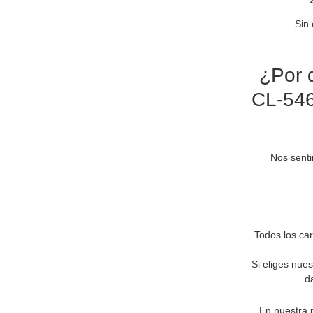
Sin 
¿Por 
CL-546
Nos senti
Todos los ca
Si eliges nue
d
En nuestra 