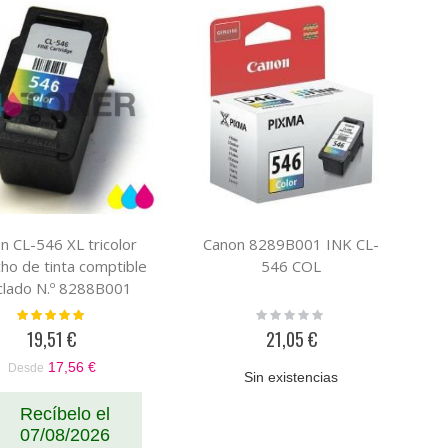
n CL-546 XL tricolor
Canon 8289B001 INK CL-
ho de tinta comptible
546 COL
iclado N.º 8288B001
Valoración:
Rating:
100%
0%
19,51 €
21,05 €
17,56 €
Desde
Sin existencias
Recíbelo el
07/08/2026