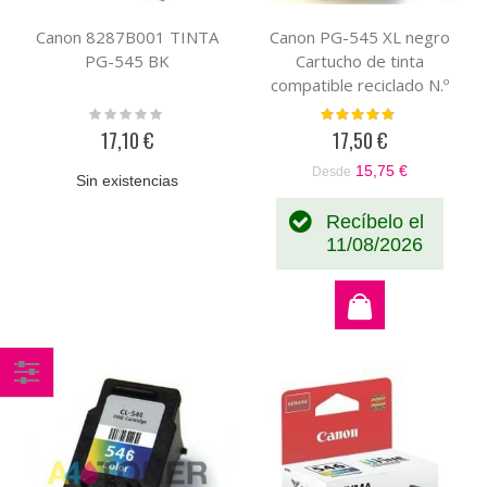
Canon 8287B001 TINTA
Canon PG-545 XL negro
PG-545 BK
Cartucho de tinta
compatible reciclado N.º
8286B001
Rating:
Valoración:
0%
96%
17,10 €
17,50 €
15,75 €
Desde
Sin existencias
Recíbelo el
11/08/2026
Comprar
por