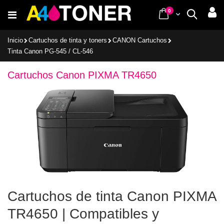
Ir
items
0
Cart
Buscar
al
contenido
Inicio
Cartuchos de tinta y toners
CANON Cartuchos
Tinta Canon PG-545 / CL-546
Cartuchos Canon PIXMA TR4650
Cartuchos de tinta Canon PIXMA
TR4650 | Compatibles y