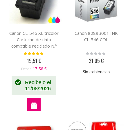
Canon CL-546 XL tricolor
Canon 8289B001 INK
Cartucho de tinta
CL-546 COL
comptible reciclado N.º
8288B001
Valoración:
Rating:
100%
0%
19,51 €
21,05 €
17,56 €
Desde
Sin existencias
Recíbelo el
11/08/2026