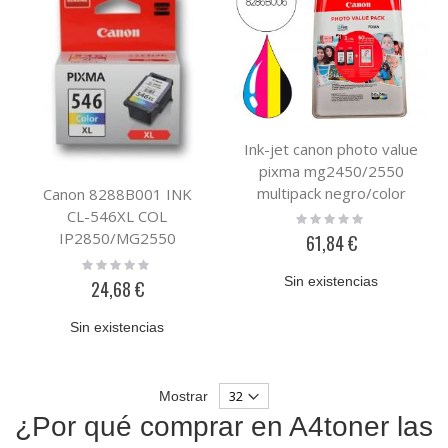
Ink-jet canon photo value
pixma mg2450/2550
multipack negro/color
Canon 8288B001 INK
pg545xl+ cl546xl +50
CL-546XL COL
Rating:
0%
hojas papel foto 10x15
IP2850/MG2550
61,84 €
cm
Rating:
0%
Sin existencias
24,68 €
Sin existencias
Mostrar
¿Por qué comprar en A4toner las