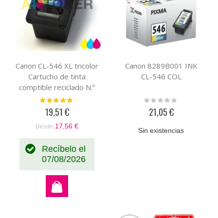
Canon CL-546 XL tricolor
Canon 8289B001 INK
Cartucho de tinta
CL-546 COL
comptible reciclado N.º
8288B001
Valoración:
Rating:
100%
0%
19,51 €
21,05 €
17,56 €
Desde
Sin existencias
Recíbelo el
07/08/2026