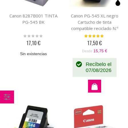
Canon 8287B001 TINTA
Canon PG-545 XL negro
PG-545 BK
Cartucho de tinta
compatible reciclado N.º
8286B001
Rating:
Valoración:
0%
96%
17,10 €
17,50 €
15,75 €
Desde
Sin existencias
Recíbelo el
07/08/2026
Comprar
por