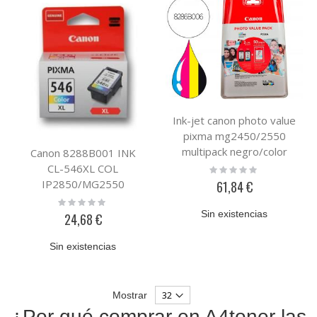
Ink-jet canon photo value
pixma mg2450/2550
multipack negro/color
Canon 8288B001 INK
pg545xl+ cl546xl +50
CL-546XL COL
Rating:
0%
hojas papel foto 10x15
IP2850/MG2550
61,84 €
cm
Rating:
0%
Sin existencias
24,68 €
Sin existencias
Mostrar
¿Por qué comprar en A4toner las