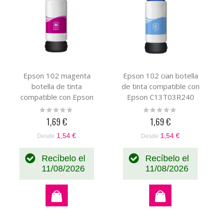
Epson 102 magenta
Epson 102 cian botella
botella de tinta
de tinta compatible con
compatible con Epson
Epson C13T03R240
C13T03R340
Rating:
Rating:
0%
0%
1,69 €
1,69 €
1,54 €
1,54 €
Desde
Desde
Recíbelo el
Recíbelo el
11/08/2026
11/08/2026