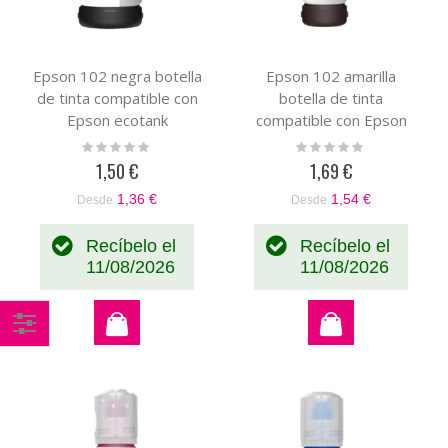
Epson 102 negra botella
Epson 102 amarilla
de tinta compatible con
botella de tinta
Epson ecotank
compatible con Epson
C13T03R140
Econtank C13T03R440
Rating:
Rating:
0%
0%
1,50 €
1,69 €
1,36 €
1,54 €
Desde
Desde
Recíbelo el
Recíbelo el
11/08/2026
11/08/2026
Comprar
por