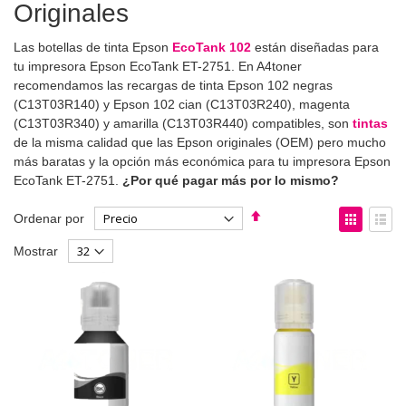
Originales
Las botellas de tinta Epson
EcoTank 102
están diseñadas para
tu impresora Epson EcoTank ET-2751. En A4toner
recomendamos las recargas de tinta Epson 102 negras
(C13T03R140) y Epson 102 cian (C13T03R240), magenta
(C13T03R340) y amarilla (C13T03R440) compatibles, son
tintas
de la misma calidad que las Epson originales (OEM) pero mucho
más baratas y la opción más económica para tu impresora Epson
EcoTank ET-2751.
¿Por qué pagar más por lo mismo?
Fijar
Ver
Ordenar por
Dirección
como
Parrilla
List
Mostrar
Descendente