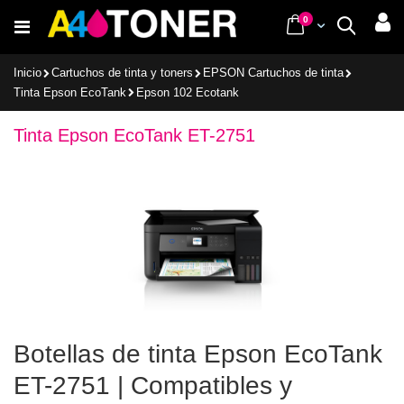
Ir
items
0
Cart
Buscar
al
contenido
Inicio
Cartuchos de tinta y toners
EPSON Cartuchos de tinta
Tinta Epson EcoTank
Epson 102 Ecotank
Tinta Epson EcoTank ET-2751
Botellas de tinta Epson EcoTank
ET-2751 | Compatibles y