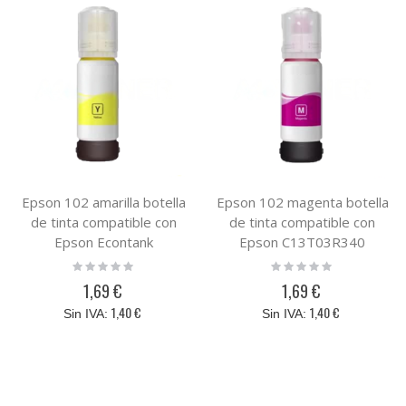
Epson 102 amarilla botella
Epson 102 magenta botella
de tinta compatible con
de tinta compatible con
Epson Econtank
Epson C13T03R340
C13T03R440
Rating:
Rating:
0%
0%
1,69 €
1,69 €
1,40 €
1,40 €