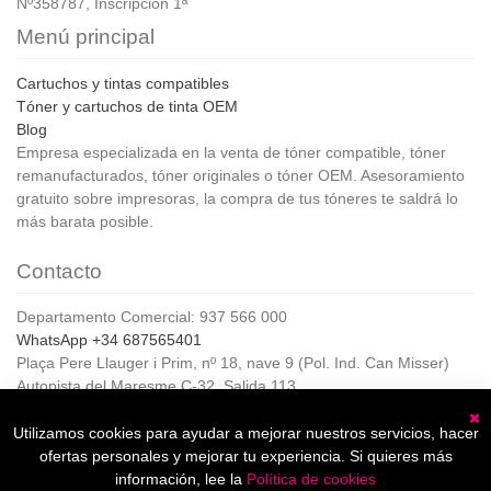
Nº358787, Inscripción 1ª
Menú principal
Cartuchos y tintas compatibles
Tóner y cartuchos de tinta OEM
Blog
Empresa especializada en la venta de tóner compatible, tóner
remanufacturados, tóner originales o tóner OEM. Asesoramiento
gratuito sobre impresoras, la compra de tus tóneres te saldrá lo
más barata posible.
Contacto
Departamento Comercial: 937 566 000
WhatsApp +34 687565401
Plaça Pere Llauger i Prim, nº 18, nave 9 (Pol. Ind. Can Misser)
Autopista del Maresme C-32, Salida 113
08360, Canet de Mar (Barcelona)
Horario de Atención al cliente:
Utilizamos cookies para ayudar a mejorar nuestros servicios, hacer
C
De lunes a jueves de 8:00 a 17:00,
ofertas personales y mejorar tu experiencia. Si quieres más
Viernes de 8:00 a 15:00
información, lee la
Política de cookies