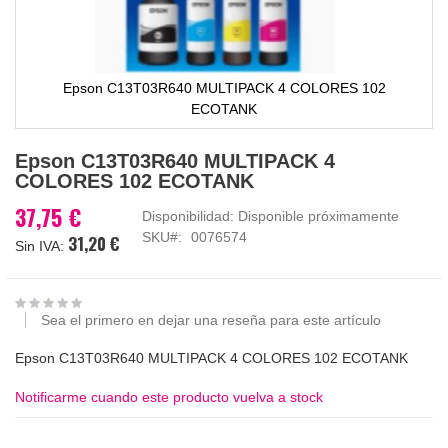
Epson C13T03R640 MULTIPACK 4 COLORES 102
ECOTANK
Saltar
Epson C13T03R640 MULTIPACK 4
al
COLORES 102 ECOTANK
comienzo
de
37,75 €
Disponibilidad:
Disponible próximamente
la
SKU
0076574
31,20 €
galería
de
imágenes
Sea el primero en dejar una reseña para este artículo
Epson C13T03R640 MULTIPACK 4 COLORES 102 ECOTANK
Notificarme cuando este producto vuelva a stock