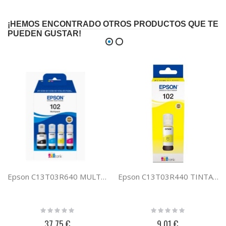
¡HEMOS ENCONTRADO OTROS PRODUCTOS QUE TE
PUEDEN GUSTAR!
Epson C13T03R640 MULTIPACK 4 COLORES 102 ECOTANK
Epson C13T03R440 TINTA AMARILLO 102 ECOTANK
Rating:
Rating:
0%
0%
37,75 €
9,01 €