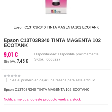
Epson C13T03R340 TINTA MAGENTA 102 ECOTANK
Saltar
Epson C13T03R340 TINTA MAGENTA 102
al
ECOTANK
comienzo
de
9,01 €
Disponibilidad:
Disponible próximamente
la
SKU
0065227
7,45 €
galería
de
imágenes
Sea el primero en dejar una reseña para este artículo
Epson C13T03R340 TINTA MAGENTA 102 ECOTANK
Notificarme cuando este producto vuelva a stock