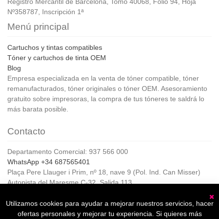
Registro Mercantil de Barcelona, Tomo 40068, Folio 94, Hoja
Nº358787, Inscripción 1ª
Menú principal
Cartuchos y tintas compatibles
Tóner y cartuchos de tinta OEM
Blog
Empresa especializada en la venta de tóner compatible, tóner
remanufacturados, tóner originales o tóner OEM. Asesoramiento
gratuito sobre impresoras, la compra de tus tóneres te saldrá lo
más barata posible.
Contacto
Departamento Comercial: 937 566 000
WhatsApp +34 687565401
Plaça Pere Llauger i Prim, nº 18, nave 9 (Pol. Ind. Can Misser)
Autopista del Maresme C-32, Salida 113
08360, Canet de Mar (Barcelona)
Horario de Atención al cliente:
Utilizamos cookies para ayudar a mejorar nuestros servicios, hacer
C
De lunes a jueves de 8:00 a 17:00,
ofertas personales y mejorar tu experiencia. Si quieres más