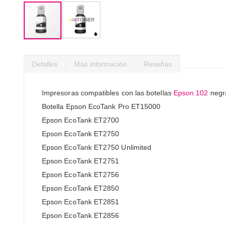
Saltar
al
Detalles
Más información
Reseñas
comienzo
de
la
Impresoras compatibles con las botellas
Epson 102
negr
galería
Botella Epson EcoTank Pro ET15000
de
imágenes
Epson EcoTank ET2700
Epson EcoTank ET2750
Epson EcoTank ET2750 Unlimited
Epson EcoTank ET2751
Epson EcoTank ET2756
Epson EcoTank ET2850
Epson EcoTank ET2851
Epson EcoTank ET2856