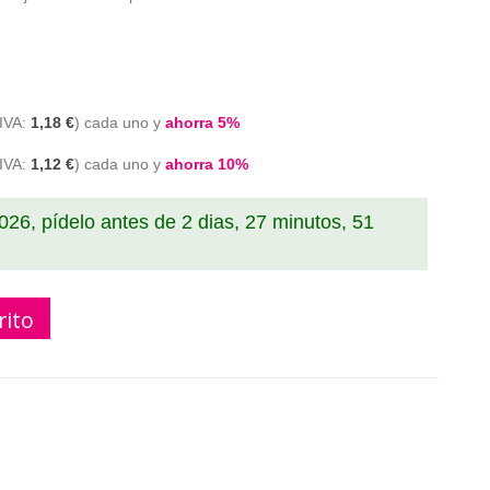
1,18 €
cada uno y
ahorra
5
%
1,12 €
cada uno y
ahorra
10
%
2026, pídelo antes de
2 dias, 27 minutos, 50
rito
tinta negra compatible con Epson C13T03R140