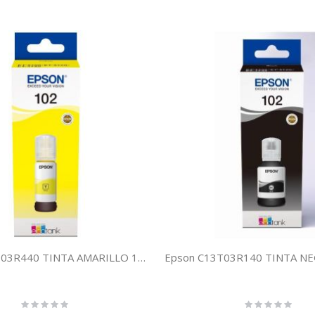
Epson C13T03R440 TINTA AMARILLO 102 ECOTANK
Rating:
Rating:
0%
0%