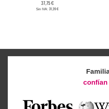
37,75 €
31,20 €
Famili
confía