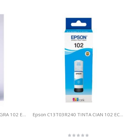
Epson C13T03R140 TINTA NEGRA 102 ECOTANK
Epson C13T03R240 TINTA CIAN 102 ECOTANK
Rating:
0%