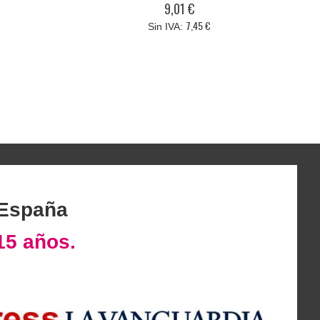
9,01 €
7,45 €
 España
15 años.