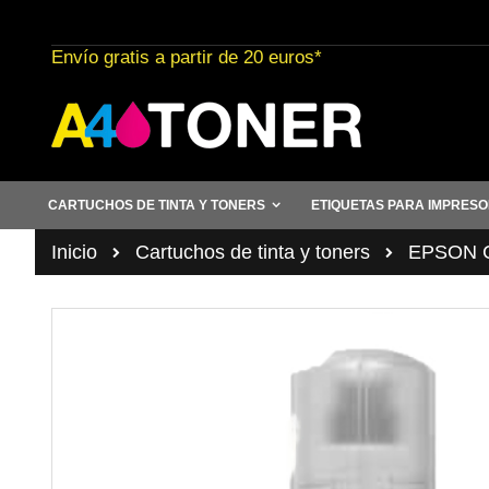
Ir
al
Envío gratis a partir de 20 euros*
contenido
CARTUCHOS DE TINTA Y TONERS
ETIQUETAS PARA IMPRES
Inicio
Cartuchos de tinta y toners
EPSON Ca
Saltar
al
final
de
la
galería
de
imágenes