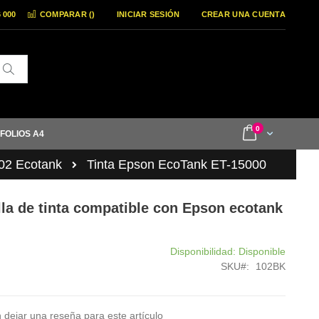
6 000
COMPARAR (
)
INICIAR SESIÓN
CREAR UNA CUENTA
Buscar
items
0
Cart
 FOLIOS A4
02 Ecotank
Tinta Epson EcoTank ET-15000
la de tinta compatible con Epson ecotank
Disponibilidad:
Disponible
SKU
102BK
 dejar una reseña para este artículo