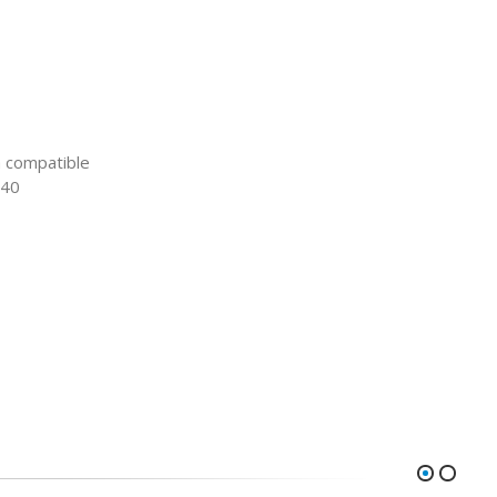
a compatible
240