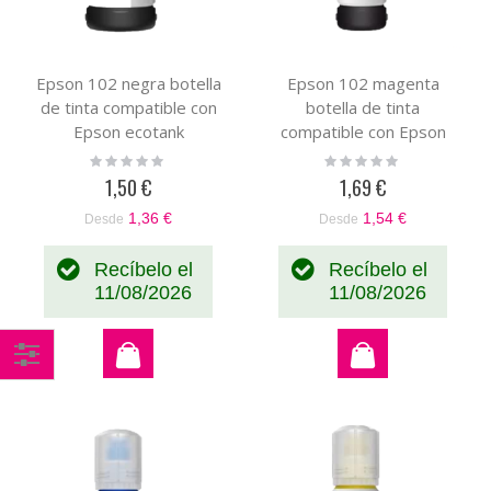
Epson 102 negra botella
Epson 102 magenta
de tinta compatible con
botella de tinta
Epson ecotank
compatible con Epson
C13T03R140
C13T03R340
Rating:
Rating:
0%
0%
1,50 €
1,69 €
1,36 €
1,54 €
Desde
Desde
Recíbelo el
Recíbelo el
11/08/2026
11/08/2026
Comprar
por