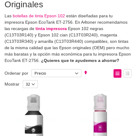
Originales
Las
botellas de tinta Epson 102
están diseñadas para tu
impresora Epson EcoTank ET-2756. En A4toner recomendamos
las recargas de
tinta impresora
Epson 102 negras
(C13T03R140) y Epson 102 cian (C13T03R240), magenta
(C13T03R340) y amarilla (C13T03R440) compatibles, son tintas
de la misma calidad que las Epson originales (OEM) pero mucho
más baratas y la opción más económica para tu impresora Epson
EcoTank ET-2756.
¿Quieres que te ayudemos a ahorrar?
Fijar
Ver
Ordenar por
Dirección
como
Parrilla
List
Mostrar
Descendente