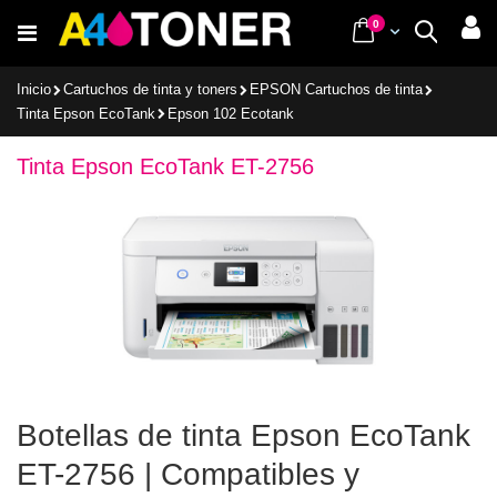
Ir
items
0
Cart
Buscar
al
contenido
Inicio
Cartuchos de tinta y toners
EPSON Cartuchos de tinta
Tinta Epson EcoTank
Epson 102 Ecotank
Tinta Epson EcoTank ET-2756
Botellas de tinta Epson EcoTank
ET-2756 | Compatibles y